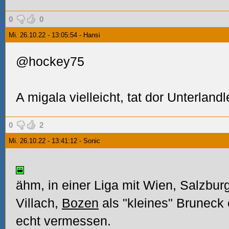
0
0
Mi. 26.10.22 - 13:05:54 - Hansi
@hockey75
A migala vielleicht, tat dor Unterland
0
2
Mi. 26.10.22 - 13:41:12 - Sonic
ähm, in einer Liga mit Wien, Salzburg
Villach,
Bozen
als "kleines" Bruneck 
echt vermessen.