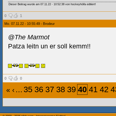
Dieser Beitrag wurde am 07.11.22 - 10:52:38 von hockeyhöifa editiert!
0
1
Mo. 07.11.22 - 10:55:49 - Brodeur
@The Marmot
Patza leitn un er soll kemm!!
0
0
...
35
36
37
38
39
40
41
42
4
«
‹