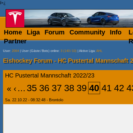
ï»¿
Home
Liga
Forum
Community
Info
L
Partner
R
User
:
2064
|
User (Gäste
/
Bots) online
:
3 (140
/
10)
|
Aktive Liga
:
AHL
Eishockey Forum - HC Pustertal Mannschaft 
HC Pustertal Mannschaft 2022/23
...
35
36
37
38
39
40
41
42
4
«
‹
Sa. 22.10.22 - 08:32:48 - Brontolo