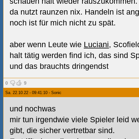
schauen halt wieder rauszukommen. 
da nutzt raunzen nix. Handeln ist an
noch ist für mich nicht zu spät.
aber wenn Leute wie
Luciani
, Scofie
halt tätig werden find ich, das sind S
und das brauchts dringendst
0
9
Sa. 22.10.22 - 09:41:10 - Sonic
und nochwas
mir tun irgendwie viele Spieler leid 
gibt, die sicher vertretbar sind.