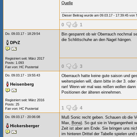
Quelle
Dieser Beitrag wurde am 09.03.17 - 17:39:45 von To
0
1
Do. 09.03.17 - 18:29:54
Bin gespannt ob wir Oberrauch nochmal se
die Schlittschuhe an den Nagel hängen.
DPrZ
Registriert seit: März 2017
Posts: 1.093
0
3
Fan von:
HC Pustertal
Do. 09.03.17 - 19:55:43
Oberrauch hatte keine gute saison und ges
weiterspielen will, dann bitte in der 3. od
Heisenberg
ran! Wenn wir mal was reißen wollen dan
Positionen der älteren einnehmen.
Registriert seit: März 2016
Posts: 25
1
4
Fan von:
HC Pustertal
Do. 09.03.17 - 20:06:08
Muß Sonic recht geben. Schauen ob die Ver
Max,
Bona
). So gut sie in Vergangenheit 
Hickersberger
Zeit ist aber am Ende. Sie bringen uns nic
im hinteren Drittel der Tabelle spielen u