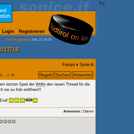
ï»¿
Login
Registrieren
Nicht eingeloggt!
| Zeit: 21:24:33
2017/18
Forum
Serie A
›
»
Regeln
Suchen
Antworten
1
...
dem letzten Spiel der
Wölfe
den neuen Thread für die
 nie so früh eröffnen!!!
 End!
Antworten
|
Zitieren
.😉😉😉😉