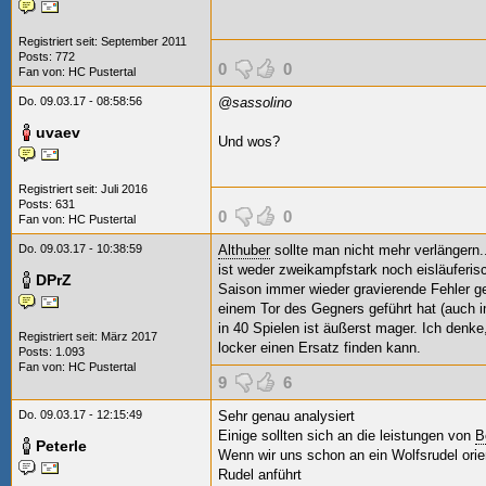
Registriert seit: September 2011
Posts: 772
0
0
Fan von:
HC Pustertal
Do. 09.03.17 - 08:58:56
@sassolino
uvaev
Und wos?
Registriert seit: Juli 2016
Posts: 631
0
0
Fan von:
HC Pustertal
Do. 09.03.17 - 10:38:59
Althuber
sollte man nicht mehr verlängern.
ist weder zweikampfstark noch eisläuferis
DPrZ
Saison immer wieder gravierende Fehler g
einem Tor des Gegners geführt hat (auch 
in 40 Spielen ist äußerst mager. Ich den
Registriert seit: März 2017
locker einen Ersatz finden kann.
Posts: 1.093
Fan von:
HC Pustertal
9
6
Do. 09.03.17 - 12:15:49
Sehr genau analysiert
Einige sollten sich an die leistungen von
B
Peterle
Wenn wir uns schon an ein Wolfsrudel orien
Rudel anführt