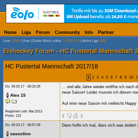
Home
Liga
Forum
Community
Info
Partner
User
:
2064
|
User (Gäste
/
Bots) online
:
2 (202
/
13)
|
Aktive Liga
:
AHL
Eishockey Forum - HC Pustertal Mannschaft 
HC Pustertal Mannschaft 2017/18
1
2
3
4
5
6
7
8
9
10
1
Do. 09.03.17 - 08:20:28
... und alle Jahre wieder eröffne ich nach 
neue Saison! Leider musste ich diesen noch
Alex 15
Auf eine neue Saison mit vielleicht Happy
Registriert seit: Mai 2013
2
1
Posts: 122
Do. 09.03.17 - 08:57:28
Dann hoffe ich mal, dass sich was ändert
sassolino