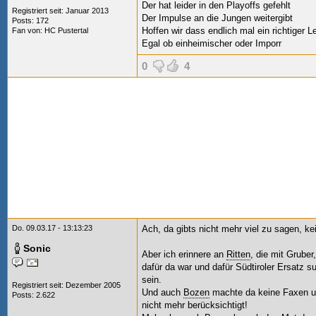
Der hat leider in den Playoffs gefehlt
Registriert seit: Januar 2013
Der Impulse an die Jungen weitergibt
Posts: 172
Hoffen wir dass endlich mal ein richtiger L
Fan von:
HC Pustertal
Egal ob einheimischer oder Imporr
0
4
Do. 09.03.17 - 13:13:23
Ach, da gibts nicht mehr viel zu sagen, ke
Sonic
Aber ich erinnere an
Ritten
, die mit Gruber
dafür da war und dafür Südtiroler Ersatz s
sein.
Registriert seit: Dezember 2005
Und auch
Bozen
machte da keine Faxen un
Posts: 2.622
nicht mehr berücksichtigt!