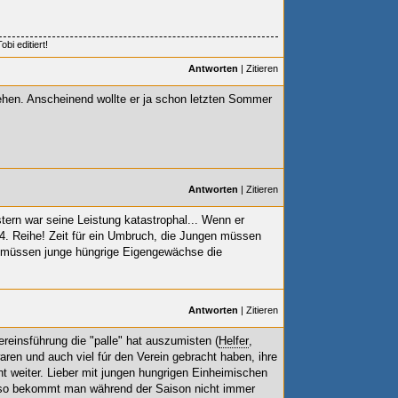
bi editiert!
Antworten
|
Zitieren
hen. Anscheinend wollte er ja schon letzten Sommer
Antworten
|
Zitieren
tern war seine Leistung katastrophal... Wenn er
er 4. Reihe! Zeit für ein Umbruch, die Jungen müssen
n müssen junge hüngrige Eigengewächse die
Antworten
|
Zitieren
einsführung die "palle" hat auszumisten (
Helfer
,
waren und auch viel fúr den Verein gebracht haben, ihre
ht weiter. Lieber mit jungen hungrigen Einheimischen
nd so bekommt man während der Saison nicht immer