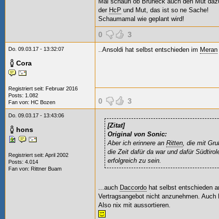
Mal schaun ob Bruneck auch den Mut dazu a
der
HcP
und Mut, das ist so ne Sache!
Schaumamal wie geplant wird!
0
3
Do. 09.03.17 - 13:32:07
..Ansoldi hat selbst entschieden im
Meran
Cora
Registriert seit: Februar 2016
Posts: 1.082
0
3
Fan von:
HC Bozen
Do. 09.03.17 - 13:43:06
[Zitat]
hons
Original von Sonic:
Aber ich erinnere an
Ritten
, die mit Gr
die Zeit dafür da war und dafür Südtir
Registriert seit: April 2002
erfolgreich zu sein.
Posts: 4.014
Fan von:
Rittner Buam
...auch
Daccordo
hat selbst entschieden a
Vertragsangebot nicht anzunehmen. Auch he
Also nix mit aussortieren.