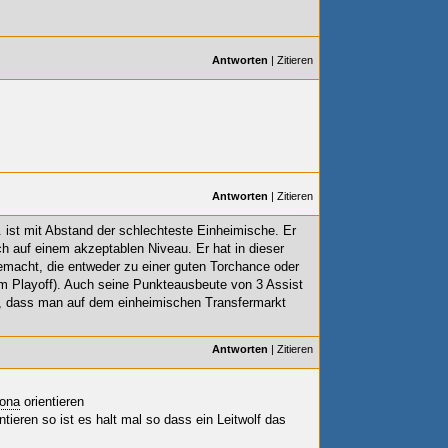
Antworten
|
Zitieren
Antworten
|
Zitieren
. ist mit Abstand der schlechteste Einheimische. Er
ch auf einem akzeptablen Niveau. Er hat in dieser
emacht, die entweder zu einer guten Torchance oder
im Playoff). Auch seine Punkteausbeute von 3 Assist
ke, dass man auf dem einheimischen Transfermarkt
Antworten
|
Zitieren
ona
orientieren
tieren so ist es halt mal so dass ein Leitwolf das