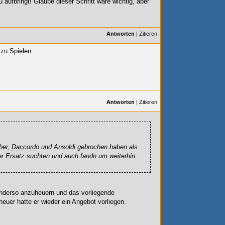
ufbringt! Glaube dieser Schritt wäre wichtig, aber
Antworten
|
Zitieren
zu Spielen..
Antworten
|
Zitieren
uber,
Daccordo
und Ansoldi gebrochen haben als
oler Ersatz suchten und auch fandn um weiterhin
nderso anzuheuern und das vorliegende
uer hatte er wieder ein Angebot vorliegen.