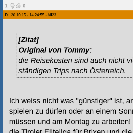
1
0
Di. 20.10.15 - 14:24:55 - Ali23
[Zitat]
Original von Tommy:
die Reisekosten sind auch nicht vi
ständigen Trips nach Österreich.
Ich weiss nicht was "günstiger" ist, 
spielen zu dürfen oder an einem So
müssen und am Montag zu arbeiten! bil
die Tiroler Eliteliga für
Brixen
und die 