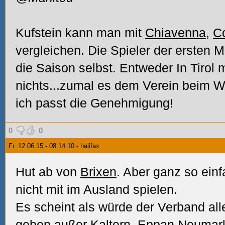
Kufstein kann man mit
Chiavenna
,
C
vergleichen. Die Spieler der ersten M
die Saison selbst. Entweder In Tirol m
nichts...zumal es dem Verein beim Wa
ich passt die Genehmigung!
0
0
Fr. 12.06.15 - 08:14:10 - halifax
Hut ab von
Brixen
. Aber ganz so einf
nicht mit im Ausland spielen.
Es scheint als würde der Verband a
geben außer
Kaltern
,
Eppan
Neumark