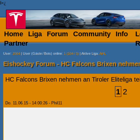
ï»¿
Home
Liga
Forum
Community
Info
L
Partner
R
User
:
2064
|
User (Gäste
/
Bots) online
:
1 (104
/
3)
|
Aktive Liga
:
AHL
Eishockey Forum - HC Falcons Brixen nehmen a
HC Falcons Brixen nehmen an Tiroler Eliteliga tei
1
2
Do. 11.06.15 - 14:00:26 - Phil11