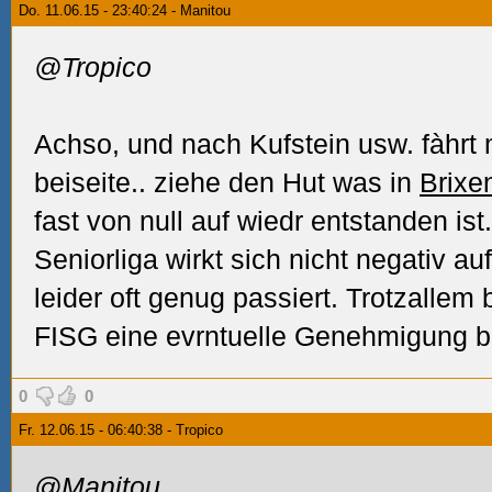
Do. 11.06.15 - 23:40:24 - Manitou
@Tropico
Achso, und nach Kufstein usw. fàhrt 
beiseite.. ziehe den Hut was in
Brixe
fast von null auf wiedr entstanden ist.
Seniorliga wirkt sich nicht negativ au
leider oft genug passiert. Trotzallem 
FISG eine evrntuelle Genehmigung b
0
0
Fr. 12.06.15 - 06:40:38 - Tropico
@Manitou