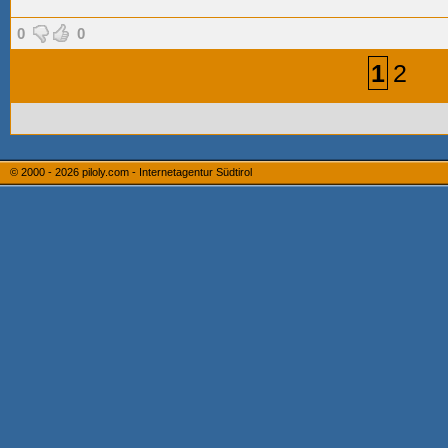
0
0
1
2
© 2000 - 2026
piloly.com - Internetagentur Südtirol