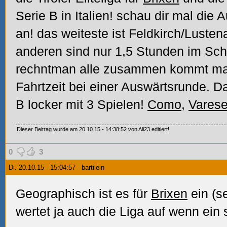
Serie B in Italien! schau dir mal die
an! das weiteste ist Feldkirch/Lusten
anderen sind nur 1,5 Stunden im Sch
rechntman alle zusammen kommt ma
Fahrtzeit bei einer Auswärtsrunde. Da
B locker mit 3 Spielen!
Como
,
Vares
Dieser Beitrag wurde am 20.10.15 - 14:38:52 von Ali23 editiert!
0
3
Di. 20.10.15 - 15:04:57 - bartilein
Geographisch ist es für
Brixen
ein (se
wertet ja auch die Liga auf wenn ein