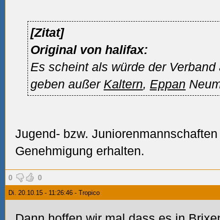
[Zitat]
Original von halifax:
Es scheint als würde der Verband
geben außer
Kaltern
,
Eppan
Neum
Jugend- bzw. Juniorenmannschaften
Genehmigung erhalten.
0
0
Di. 20.10.15 - 11:26:46 - Tropico
Dann hoffen wir mal dass es in
Brixe