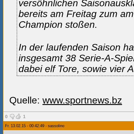
versöhnlichen Saisonauskla
bereits am Freitag zum a
Champion stoßen.
In der laufenden Saison ha
insgesamt 38 Serie-A-Spiel
dabei elf Tore, sowie vier As
Quelle:
www.sportnews.bz
0
1
Fr. 13.02.15 - 00:42:49 - sassolino