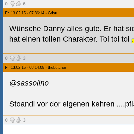
0
6
Fr. 13.02.15 - 07:36:14 - Grisu
Wünsche Danny alles gute. Er hat si
hat einen tollen Charakter. Toi toi toi
0
3
Fr. 13.02.15 - 08:14:09 - thebutcher
@sassolino
Stoandl vor dor eigenen kehren
....pf
0
3