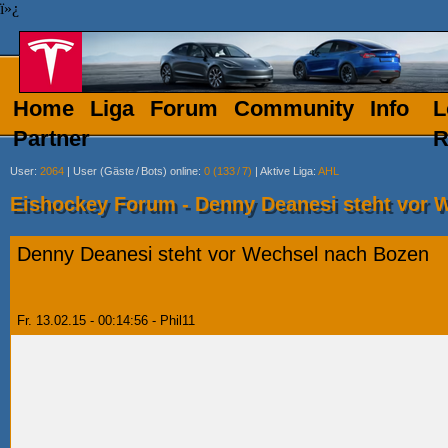
ï»¿
Home
Liga
Forum
Community
Info
L
Partner
R
User
:
2064
|
User (Gäste
/
Bots) online
:
0 (133
/
7)
|
Aktive Liga
:
AHL
Eishockey Forum - Denny Deanesi steht vor 
Denny Deanesi steht vor Wechsel nach Bozen
Fr. 13.02.15 - 00:14:56 - Phil11