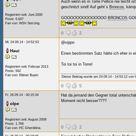
Auch wenn es in Torre Pellice nie leicht i
geschnitzt sind! Auf geht`s
Broncos
, kämp
Registriert seit: Juni 2000
GOOOOOOOOOOOOOO
BRONCOS
GOO
Posts: 6.607
Fan von:
WSV Sterzing
0
2
Mi. 24.09.14 - 14:52:53
@vippo
Haui
Einen bestimmten Satz hätte ich eher in e
Toi toi toi in Torre!
Registriert seit: Februar 2013
Posts: 562
Fan von:
Rittner Buam
Dieser Beitrag wurde am 24.09.14 - 14:53:12 von Ha
0
5
Fr. 26.09.14 - 00:15:34
Hat da jemand den Gegner total unterschät
Moment nicht besser????
olpe
Registriert seit: August 2008
Posts: 1.766
0
2
Fan von:
HC Gherdëina