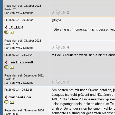
Registriert seit: Oktober 2013
Posts: 75
0
2
Fan von:
WSV Sterzing
Fr. 26.09.14 - 06:25:00
@olpe
LOLLER
..Sterzing ist (momentan) nicht besser, lei
Registriert seit: Oktober 2013
Posts: 189
0
4
Fan von:
WSV Sterzing
Fr. 26.09.14 - 08:23:04
Mit de 3 Touristen wehrt sich a nichts än
Fan blau weiß
Registriert seit: Dezember 2011
Posts: 28
1
2
Fan von:
WSV Sterzing
Fr. 26.09.14 - 09:12:18
Am besten hat mir noch
Owens
gefallen, 
Jacques ist nicht präsent und Näätänen st
donpantalon
ABER: die "älteren" Einheimischen Spieler 
Leistungsträger sein, spielen aber zum Tei
an ihrer Seite, der ihnen bei einem Fehler d
Registriert seit: November 2006
schlechte Leistung der gesamten Mannscha
Posts: 896