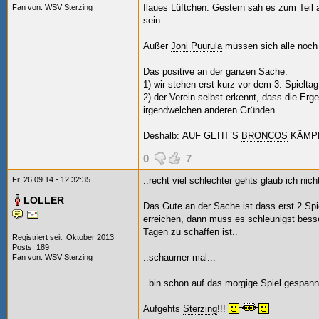
flaues Lüftchen. Gestern sah es zum Teil 
Fan von:
WSV Sterzing
sein.
Außer
Joni Puurula
müssen sich alle noch 
Das positive an der ganzen Sache:
1) wir stehen erst kurz vor dem 3. Spielta
2) der Verein selbst erkennt, dass die Erg
irgendwelchen anderen Gründen
Deshalb:
AUF GEHT`S
BRONCOS
KÄMPF
0
7
Fr. 26.09.14 - 12:32:35
..recht viel schlechter gehts glaub ich nich
LOLLER
Das Gute an der Sache ist dass erst 2 Spie
erreichen, dann muss es schleunigst besser
Tagen zu schaffen ist..
Registriert seit: Oktober 2013
Posts: 189
..schaumer mal...
Fan von:
WSV Sterzing
..bin schon auf das morgige Spiel gespann
Aufgehts
Sterzing
!!!