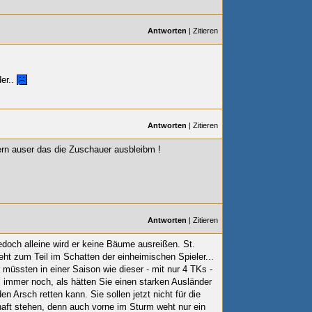
Antworten
|
Zitieren
der..
Antworten
|
Zitieren
dern auser das die Zuschauer ausbleibm
!
Antworten
|
Zitieren
jedoch alleine wird er keine Bäume ausreißen. St.
eht zum Teil im Schatten der einheimischen Spieler...
müssten in einer Saison wie dieser - mit nur 4 TKs -
l immer noch, als hätten Sie einen starken Ausländer
en Arsch retten kann. Sie sollen jetzt nicht für die
ft stehen, denn auch vorne im Sturm weht nur ein