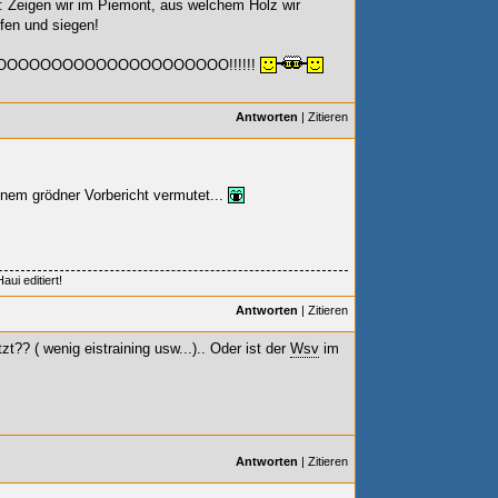
st: Zeigen wir im Piemont, aus welchem Holz wir
fen und siegen!
OOOOOOOOOOOOOOOOOOOO!!!!!!
Antworten
|
Zitieren
inem grödner Vorbericht vermutet...
ui editiert!
Antworten
|
Zitieren
zt?? (
wenig eistraining usw...).. Oder ist der
Wsv
im
Antworten
|
Zitieren