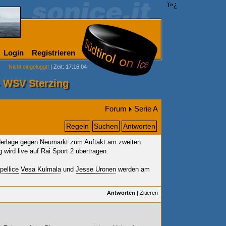
ï»¿
Login
Registrieren
Nicht eingeloggt!
| Zeit: 17:16:04
- WSV Sterzing
Forum
Serie A
Regeln
Suchen
Antworten
derlage gegen
Neumarkt
zum Auftakt am zweiten
 wird live auf Rai Sport 2 übertragen.
pellice
Vesa Kulmala
und
Jesse Uronen
werden am
Antworten
|
Zitieren