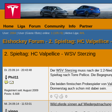
Home
Liga
Forum
Community
Info
Partner
User
:
2064
|
User (Gäste
/
Bots) online
:
1 (105
/
6)
|
Aktive Liga
:
AHL
Eishockey Forum - 2. Spieltag: HC Valpellice 
2. Spieltag: HC Valpellice - WSV Sterzing
Di. 23.09.14 - 20:43:48
Der
WSV Sterzing
muss nach der 1:2-Nie
Spieltag nach Torre Pellice. Die Begegnung
Phil11
Die beiden finnischen Probespieler von
Val
Donnerstag auch schon mit dabei sein.
Registriert seit: August 2009
Posts: 6.668
0
0
Mi. 24.09.14 - 11:53:01
Wild.pferde sinnen auf Wiedergutmachung
vippo