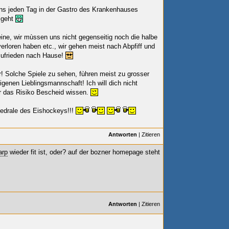
s jeden Tag in der Gastro des Krankenhauses
s geht
ine, wir mùssen uns nicht gegenseitig noch die halbe
erloren haben etc., wir gehen meist nach Abpfiff und
zufrieden nach Hause!
! Solche Spiele zu sehen, fùhren meist zu grosser
genen Lieblingsmannschaft! Ich will dich nicht
ber das Risiko Bescheid wissen.
hedrale des Eishockeys!!!
Antworten
|
Zitieren
arp
wieder fit ist, oder? auf der bozner homepage steht
Antworten
|
Zitieren