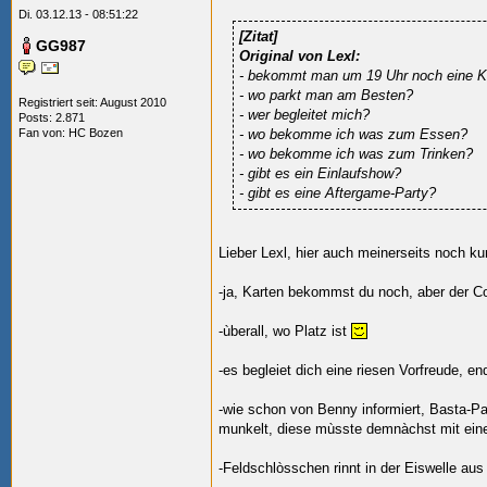
Di. 03.12.13 - 08:51:22
[Zitat]
GG987
Original von Lexl:
- bekommt man um 19 Uhr noch eine K
- wo parkt man am Besten?
Registriert seit: August 2010
- wer begleitet mich?
Posts: 2.871
Fan von:
HC Bozen
- wo bekomme ich was zum Essen?
- wo bekomme ich was zum Trinken?
- gibt es ein Einlaufshow?
- gibt es eine Aftergame-Party?
Lieber Lexl, hier auch meinerseits noch kur
-ja, Karten bekommst du noch, aber der C
-ùberall, wo Platz ist
-es begleiet dich eine riesen Vorfreude, 
-wie schon von Benny informiert, Basta-P
munkelt, diese mùsste demnàchst mit eine
-Feldschlòsschen rinnt in der Eiswelle aus