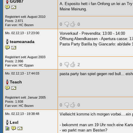
GG987
A. Esposito hett i fan Onfong un lei an Tr
Meine Meinung.
Registriert seit: August 2010
Posts: 2.871
0
0
Fan von:
HC Bozen
Mo. 02.12.13 - 17:23:00
Vorverkauf - Prevendita: 13:00 - 14:00
Öffnung Abendkassen - Apertura casse: 1
teamcanada
Pasta Party Barilla by Giancarlo: ab/dalle 
Registriert seit: August 2003
Posts: 2.996
0
2
Fan von:
HC Eppan
Mo. 02.12.13 - 17:44:03
pasta party ban spiel gegen red bull... ei
Teach
Registriert seit: Januar 2005
Posts: 1.938
0
0
Fan von:
HC Bozen
Mo. 02.12.13 - 19:38:48
Vielleicht komme ich morgen vorbei....ein 
Lexl
- bekommt man um 19 Uhr noch eine Kart
- wo parkt man am Besten?