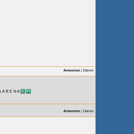
Antworten
|
Zitieren
r A R E N A
Antworten
|
Zitieren