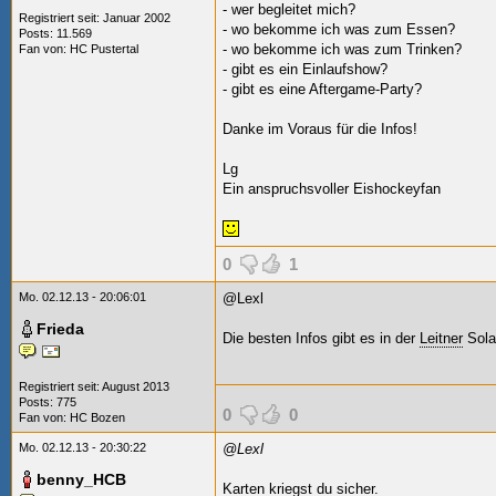
- wer begleitet mich?
Registriert seit: Januar 2002
- wo bekomme ich was zum Essen?
Posts: 11.569
- wo bekomme ich was zum Trinken?
Fan von:
HC Pustertal
- gibt es ein Einlaufshow?
- gibt es eine Aftergame-Party?
Danke im Voraus für die Infos!
Lg
Ein anspruchsvoller Eishockeyfan
0
1
Mo. 02.12.13 - 20:06:01
@Lexl
Frieda
Die besten Infos gibt es in der
Leitner
Sola
Registriert seit: August 2013
Posts: 775
0
0
Fan von:
HC Bozen
Mo. 02.12.13 - 20:30:22
@Lexl
benny_HCB
Karten kriegst du sicher.