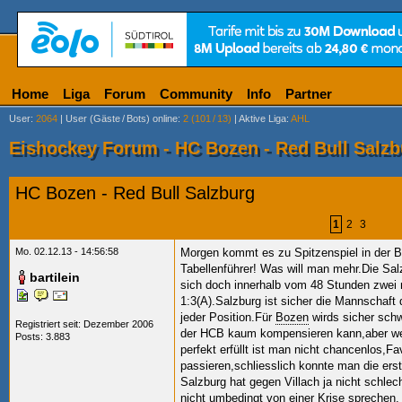
Home
Liga
Forum
Community
Info
Partner
User
:
2064
|
User (Gäste
/
Bots) online
:
2 (101
/
13)
|
Aktive Liga
:
AHL
Eishockey Forum - HC Bozen - Red Bull Salzb
HC Bozen - Red Bull Salzburg
1
2
3
Mo. 02.12.13 - 14:56:58
Morgen kommt es zu Spitzenspiel in der B
Tabellenführer! Was will man mehr.Die Sa
bartilein
sich doch innerhalb vom 48 Stunden zwei 
1:3(A).Salzburg ist sicher die Mannschaft 
jeder Position.Für
Bozen
wirds sicher sch
Registriert seit: Dezember 2006
der
HCB kaum kompensieren kann,aber wenn
Posts: 3.883
perfekt erfüllt ist man nicht chancenlos,Fa
passieren,schliesslich konnte man die erst
Salzburg hat gegen Villach ja nicht schlec
nicht umbedingt von einer Krise sprechen.