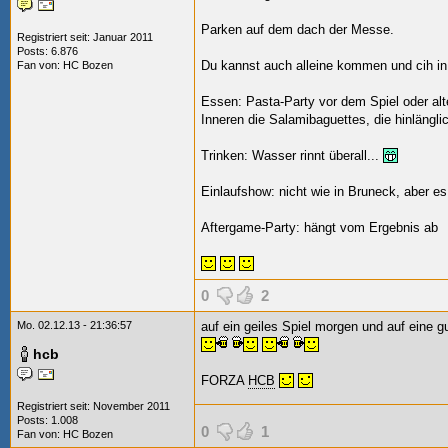
Parken auf dem dach der Messe.
Registriert seit: Januar 2011
Posts: 6.876
Du kannst auch alleine kommen und cih in
Fan von:
HC Bozen
Essen: Pasta-Party vor dem Spiel oder alte
Inneren die Salamibaguettes, die hinlängli
Trinken: Wasser rinnt überall...
Einlaufshow: nicht wie in Bruneck, aber es 
Aftergame-Party: hängt vom Ergebnis ab
0
2
Mo. 02.12.13 - 21:36:57
auf ein geiles Spiel morgen und auf eine gut
hcb
FORZA
HCB
Registriert seit: November 2011
Posts: 1.008
0
1
Fan von:
HC Bozen