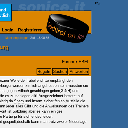
ï»¿
Login
Registrieren
Nicht eingeloggt!
| Zeit: 15:08:55
urg
Forum
EBEL
Regeln
Suchen
Antworten
ozner Welle,der Tabellendritte empfängt den
lzburger werden zimlich angefressen sein,mussten sie
mal gegen Villach geschlagen geben,3:4(H) und
die es zu schlagen gilt!!Ausgezeichnet besetzt auf
wierig da
Sharp
und Insam sicher fehlen,Ausfälle die
 jeder alles Gibt und die Anweisungen des Trainers
vorit ist Salzburg aber es kann einiges
e Partie ja für sich endscheiden.
ht gespielt,deshalb kann man trotz zweier Niederlage