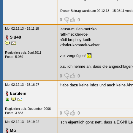
Dieser Beitrag wurde am 02.12.13 - 15:08:11 von bart
0
0
Mo. 02.12.13 - 15:11:18
latusa-mullen-motzko
raffl-meckler-roe
Sid48
nödl-brophey-keith
kristler-komarek-welser
Registriert seit: Juni 2011
viel vergnügen!
Posts: 5.059
p.s. ich nehme an, dass die angeschlage
0
0
Mo. 02.12.13 - 15:16:27
Habe dazu keine Infos und auch keine Ah
bartilein
Registriert seit: Dezember 2006
0
0
Posts: 3.883
Mo. 02.12.13 - 15:19:22
isch eigentlich gonz nett, dass a EX-NHLer 
Mü