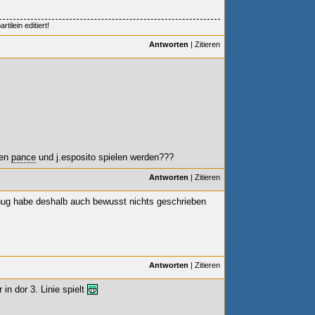
ilein editiert!
Antworten
|
Zitieren
nen
pance
und j.esposito spielen werden???
Antworten
|
Zitieren
nug habe deshalb auch bewusst nichts geschrieben
Antworten
|
Zitieren
in dor 3. Linie spielt