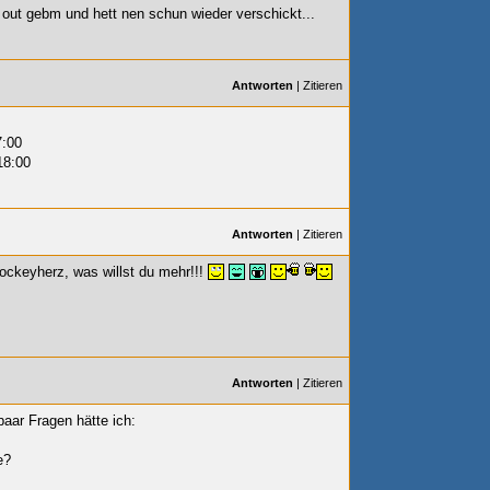
y out gebm und hett nen schun wieder verschickt...
Antworten
|
Zitieren
7:00
18:00
Antworten
|
Zitieren
shockeyherz, was willst du mehr!!!
Antworten
|
Zitieren
paar Fragen hätte ich:
e?