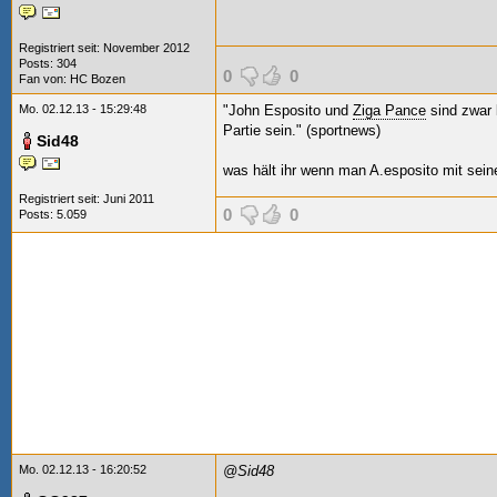
Registriert seit: November 2012
Posts: 304
0
0
Fan von:
HC Bozen
Mo. 02.12.13 - 15:29:48
"John Esposito und
Ziga Pance
sind zwar 
Partie sein." (sportnews)
Sid48
was hält ihr wenn man A.esposito mit sein
Registriert seit: Juni 2011
0
0
Posts: 5.059
Mo. 02.12.13 - 16:20:52
@Sid48