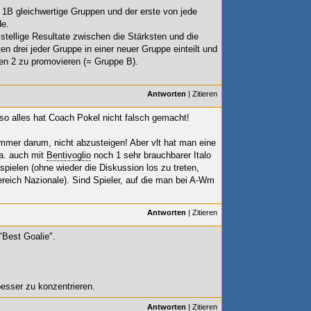
 1B gleichwertige Gruppen und der erste von jede
de.
tellige Resultate zwischen die Stärksten und die
n drei jeder Gruppe in einer neuer Gruppe einteilt und
ten 2 zu promovieren (= Gruppe B).
Antworten
|
Zitieren
lso alles hat Coach Pokel nicht falsch gemacht!
mmer darum, nicht abzusteigen! Aber vlt hat man eine
a. auch mit
Bentivoglio
noch 1 sehr brauchbarer Italo
pielen (ohne wieder die Diskussion los zu treten,
ereich Nazionale). Sind Spieler, auf die man bei A-Wm
Antworten
|
Zitieren
"Best Goalie".
besser zu konzentrieren.
Antworten
|
Zitieren