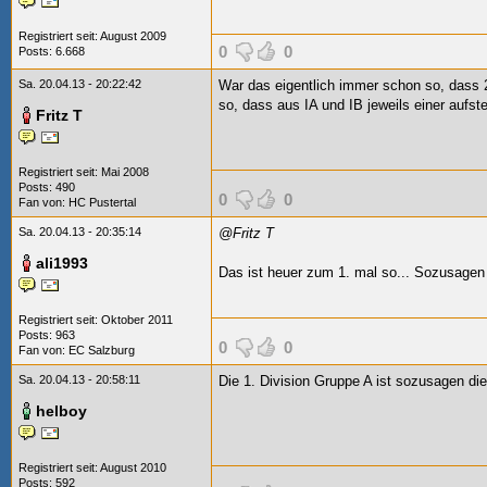
Registriert seit: August 2009
0
0
Posts: 6.668
Sa. 20.04.13 - 20:22:42
War das eigentlich immer schon so, dass 2
so, dass aus IA und IB jeweils einer aufste
Fritz T
Registriert seit: Mai 2008
Posts: 490
0
0
Fan von:
HC Pustertal
Sa. 20.04.13 - 20:35:14
@Fritz T
ali1993
Das ist heuer zum 1. mal so... Sozusagen s
Registriert seit: Oktober 2011
Posts: 963
0
0
Fan von: EC Salzburg
Sa. 20.04.13 - 20:58:11
Die 1. Division Gruppe A ist sozusagen die
helboy
Registriert seit: August 2010
Posts: 592