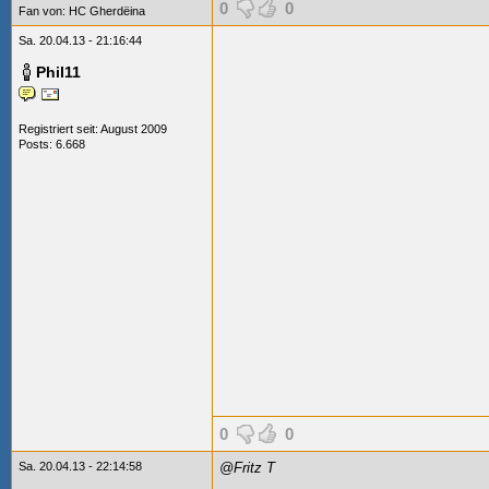
0
0
Fan von:
HC Gherdëina
Sa. 20.04.13 - 21:16:44
Phil11
Registriert seit: August 2009
Posts: 6.668
0
0
Sa. 20.04.13 - 22:14:58
@Fritz T