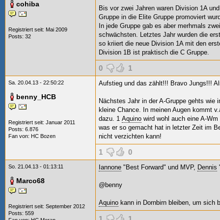
cohiba
Bis vor zwei Jahren
waren Division 1A und
Gruppe in die Elite Gruppe promoviert wur
In jede Gruppe gab es aber merhmals zweis
Registriert seit: Mai 2009
schwächsten. Letztes Jahr wurden die erste
Posts: 32
so kriiert
die neue Division 1A mit den ers
Division 1B ist praktisch die C Gruppe.
0
1
Sa. 20.04.13 - 22:50:22
Aufstieg und das zählt!!! Bravo Jungs!!! A
benny_HCB
Nächstes Jahr in der A-Gruppe gehts wie i
kleine Chance. In meinen Augen kommt v.
dazu. 1
Aquino
wird wohl auch eine A-Wm s
Registriert seit: Januar 2011
was er so gemacht hat in letzter Zeit im B
Posts: 6.876
nicht verzichten kann!
Fan von:
HC Bozen
1
0
So. 21.04.13 - 01:13:11
Iannone
"Best Forward" und MVP,
Dennis
Marco68
@benny
Aquino
kann in Dornbirn bleiben, um sich 
Registriert seit: September 2012
Posts: 559
1
1