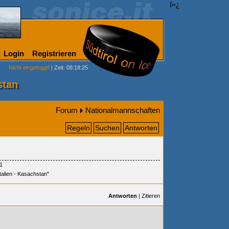
ï»¿
Login
Registrieren
Nicht eingeloggt!
| Zeit: 08:18:25
stan
Forum
Nationalmannschaften
Regeln
Suchen
Antworten
1
talien - Kasachstan"
Antworten
|
Zitieren