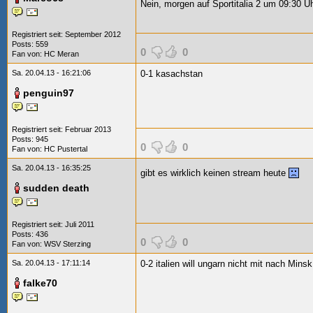
Nein, morgen auf Sportitalia 2 um 09:30 Uh
Registriert seit: September 2012
Posts: 559
0
0
Fan von:
HC Meran
Sa. 20.04.13 - 16:21:06
0-1 kasachstan
penguin97
Registriert seit: Februar 2013
Posts: 945
0
0
Fan von:
HC Pustertal
Sa. 20.04.13 - 16:35:25
gibt es wirklich keinen stream heute
sudden death
Registriert seit: Juli 2011
Posts: 436
0
0
Fan von:
WSV Sterzing
Sa. 20.04.13 - 17:11:14
0-2 italien will ungarn nicht mit nach Mi
falke70