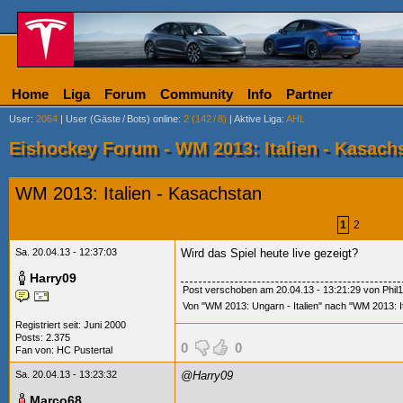
Home
Liga
Forum
Community
Info
Partner
User
:
2064
|
User (Gäste
/
Bots) online
:
2 (142
/
8)
|
Aktive Liga
:
AHL
Eishockey Forum - WM 2013: Italien - Kasach
WM 2013: Italien - Kasachstan
1
2
Sa. 20.04.13 - 12:37:03
Wird das Spiel heute live gezeigt?
Harry09
Post verschoben am 20.04.13 - 13:21:29 von Phil1
Von "WM 2013: Ungarn - Italien" nach "WM 2013: I
Registriert seit: Juni 2000
Posts: 2.375
0
0
Fan von:
HC Pustertal
Sa. 20.04.13 - 13:23:32
@Harry09
Marco68