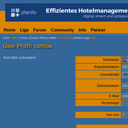
Home
Liga
Forum
Community
Info
Partner
User
:
2064
|
User (Gäste
/
Bots) online
:
6 (113
/
6)
|
Aktive Liga
:
AHL
User Profil cohiba
Kein Bild vorhanden!
Nickname:
Registrierdatum:
29
Useraktivität:
Geburtsdatum:
18
E-Mail:
an
Homepage:
Fan von:
?