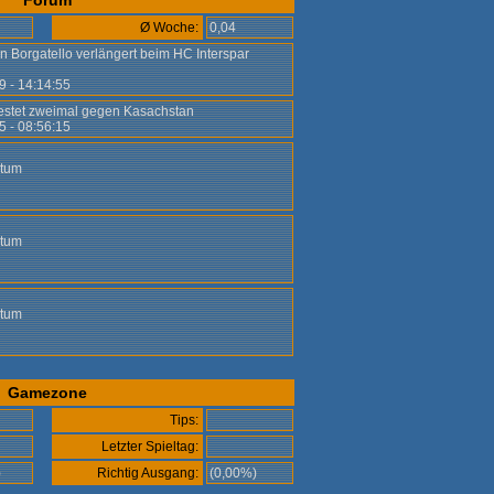
Forum
Ø Woche:
0,04
an Borgatello verlängert beim HC Interspar
9 - 14:14:55
 testet zweimal gegen Kasachstan
5 - 08:56:15
atum
atum
atum
Gamezone
Tips:
Letzter Spieltag:
)
Richtig Ausgang:
(0,00%)