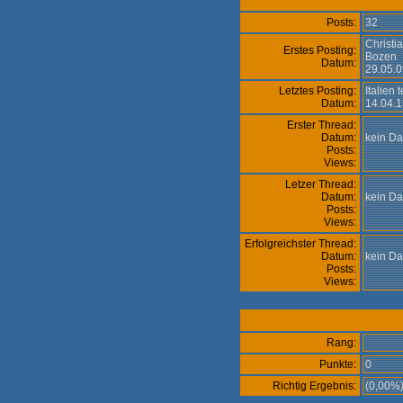
Posts:
32
Christi
Erstes Posting:
Bozen
Datum:
29.05.0
Letztes Posting:
Italien
Datum:
14.04.1
Erster Thread:
Datum:
kein D
Posts:
Views:
Letzer Thread:
Datum:
kein D
Posts:
Views:
Erfolgreichster Thread:
Datum:
kein D
Posts:
Views:
Rang:
Punkte:
0
Richtig Ergebnis:
(0,00%