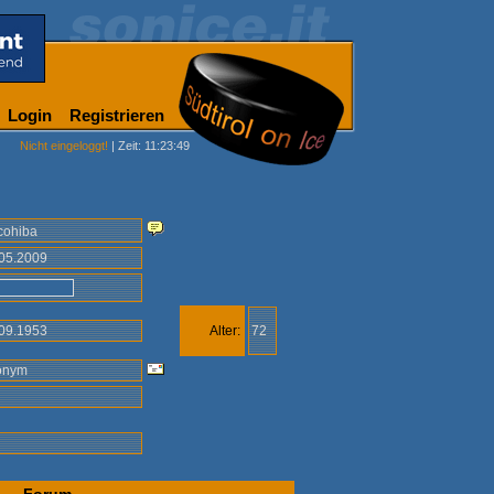
Login
Registrieren
Nicht eingeloggt!
| Zeit: 11:23:49
cohiba
.05.2009
.09.1953
Alter:
72
onym