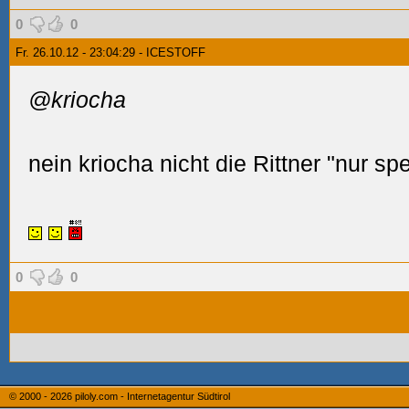
0
0
Fr. 26.10.12 - 23:04:29 - ICESTOFF
@kriocha
nein kriocha nicht die Rittner "nur sp
0
0
© 2000 - 2026
piloly.com - Internetagentur Südtirol