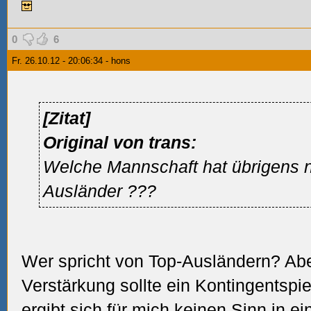
0
6
Fr. 26.10.12 - 20:06:34 - hons
[Zitat]
Original von trans:
Welche Mannschaft hat übrigens 
Ausländer
???
Wer spricht von Top-Ausländern? Ab
Verstärkung sollte ein Kontingentspie
ergibt sich für mich keinen Sinn in ei