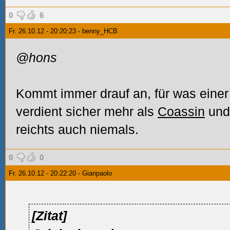
0
6
Fr. 26.10.12 - 20:20:23 - benny_HCB
@hons
Kommt immer drauf an, für was einer
verdient sicher mehr als
Coassin
und 
reichts auch niemals.
0
0
Fr. 26.10.12 - 20:22:20 - Gianpaolo
[Zitat]