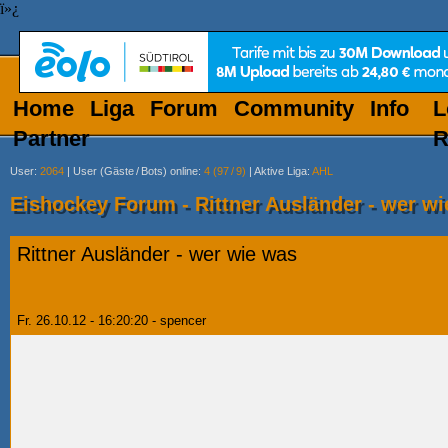
ï»¿
Home
Liga
Forum
Community
Info
L
Partner
R
User
:
2064
|
User (Gäste
/
Bots) online
:
4 (97
/
9)
|
Aktive Liga
:
AHL
Eishockey Forum - Rittner Ausländer - wer w
Rittner Ausländer - wer wie was
Fr. 26.10.12 - 16:20:20 - spencer