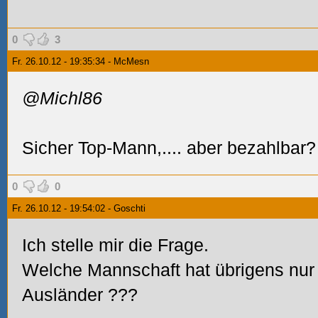
0
3
Fr. 26.10.12 - 19:35:34 - McMesn
@Michl86
Sicher Top-Mann,.... aber bezahlbar?
0
0
Fr. 26.10.12 - 19:54:02 - Goschti
Ich stelle mir die Frage.
Welche Mannschaft hat übrigens nur
Ausländer
???