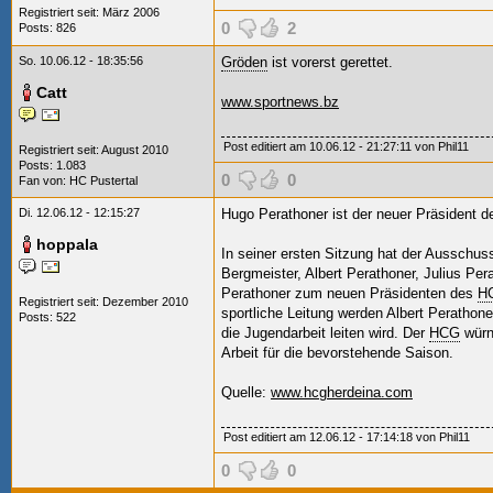
Registriert seit: März 2006
0
2
Posts: 826
So. 10.06.12 - 18:35:56
Gröden
ist vorerst gerettet.
Catt
www.sportnews.bz
Post editiert am 10.06.12 - 21:27:11 von Phil11
Registriert seit: August 2010
Posts: 1.083
0
0
Fan von:
HC Pustertal
Di. 12.06.12 - 12:15:27
Hugo Perathoner ist der neuer Präsident 
hoppala
In seiner ersten Sitzung hat der Ausschuss
Bergmeister, Albert Perathoner, Julius Per
Perathoner zum neuen Präsidenten des
HC
Registriert seit: Dezember 2010
sportliche Leitung werden Albert Perathon
Posts: 522
die Jugendarbeit leiten wird.
Der
HCG
würn
Arbeit für die bevorstehende Saison.
Quelle:
www.hcgherdeina.com
Post editiert am 12.06.12 - 17:14:18 von Phil11
0
0