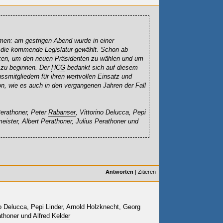
en: am gestrigen Abend wurde in einer
 die kommende Legislatur gewählt. Schon ab
zen, um den neuen Präsidenten zu wählen und um
3 zu beginnen. Der
HCG
bedankt sich auf diesem
smitgliedern für ihren wertvollen Einsatz und
son, wie es auch in den vergangenen Jahren der Fall
rathoner, Peter
Rabanser
, Vittorino Delucca, Pepi
eister, Albert Perathoner, Julius Perathoner und
Antworten
|
Zitieren
no Delucca, Pepi Linder, Arnold Holzknecht, Georg
athoner und Alfred
Kelder