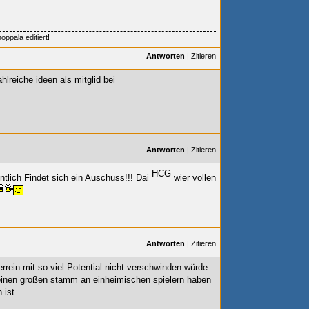
ppala editiert!
Antworten
|
Zitieren
hlreiche ideen als mitglid bei
Antworten
|
Zitieren
HCG
tlich Findet sich ein Auschuss!!! Dai
wier vollen
Antworten
|
Zitieren
rein mit so viel Potential nicht verschwinden würde.
e einen großen stamm an einheimischen spielern haben
 ist