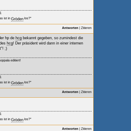
1
s ist in
los?"
Gröden
Antworten
|
Zitieren
der hp de
hcg
bekannt gegeben, so zumindest die
 des
hcg
! Der präsident wird dann in einer internen
"! ;)
ppala editiert!
1
s ist in
los?"
Gröden
Antworten
|
Zitieren
1
s ist in
los?"
Gröden
Antworten
|
Zitieren