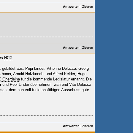
Antworten
|
Zitieren
Antworten
|
Zitieren
des
HCG
 gebildet aus, Pepi Linder, Vittorino Delucca, Georg
athoner, Arnold Holzknecht und Alfred
Kelder
, Hugo
 Gherdëina
für die kommende Legislatur ernannt.
Die
er und Pepi Linder übernehmen, während Vito Delucca
scht dem nun voll funktionsfähigen Ausschuss gute
Antworten
|
Zitieren