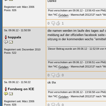
Danke
Registriert seit: März 2006
Posts: 826
Post verschoben am 09.06.12 - 13:56:43 von Phil1
Von "HC
- Mannschaft 2012/13" nach "Wa
Gröden
0
1
Sa. 09.06.12 - 11:50:59
die namen werden im laufe des tages auf 
meldung auf der offiziellen facebook seite
hoppala
sitzung in der kommenden wochs "ermittelt
Dieser Beitrag wurde am 09.06.12 - 11:52:04 von ho
Registriert seit: Dezember 2010
Posts: 522
Post verschoben am 09.06.12 - 13:56:51 von Phil1
Von "HC
- Mannschaft 2012/13" nach "Wa
Gröden
0
0
Sa. 09.06.12 - 11:56:22
ok thx
Forsberg on ICE
Post verschoben am 09.06.12 - 13:56:58 von Phil1
Von "HC
- Mannschaft 2012/13" nach "Wa
Gröden
Registriert seit: März 2006
0
0
Posts: 826