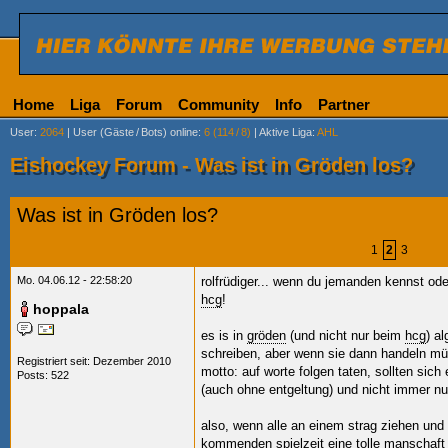
Home
Liga
Forum
Community
Info
Partner
User
:
2064
|
User (Gäste
/
Bots) online
:
6 (114
/
8)
|
Aktive Liga
:
AHL
Eishockey Forum - Was ist in Gröden los?
Was ist in Gröden los?
1
2
3
Mo. 04.06.12 - 22:58:20
rolfrüdiger... wenn du jemanden kennst ode
hcg
!
hoppala
es is in
gröden
(und nicht nur beim
hcg
) a
schreiben, aber wenn sie dann handeln mü
Registriert seit: Dezember 2010
motto: auf worte folgen taten, sollten sich
Posts: 522
(auch ohne entgeltung) und nicht immer nu
also, wenn alle an einem strag ziehen und
kommenden spielzeit eine tolle manschaft 