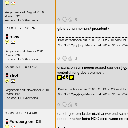
Registriert seit: August 2010
Posts: 592
0
3
Fan von:
HC Gherdëina
Fr. 08.06.12 - 23:51:40
gibts schun nomen? president?
rribis
Post verschoben am 09.06.12 - 13:56:01 von Phil1
Von "HC
- Mannschaft 2012/13" nach "Wa
Gröden
Registriert seit: Januar 2011
Posts: 226
0
0
Fan von:
HC Gherdëina
Sa. 09.06.12 - 09:17:23
gratulation zum neuen ausschuss des
hcg
weiterführung des vereines
.
shot
Post verschoben am 09.06.12 - 13:56:26 von Phil1
Registriert seit: November 2010
Posts: 192
Von "HC
- Mannschaft 2012/13" nach "Wa
Gröden
Fan von:
HC Gherdëina
0
6
Sa. 09.06.12 - 11:43:40
da ich gestern leider nicht anwesend sein
neuen macher beim
HCG
sind (wenn es nic
Forsberg on ICE