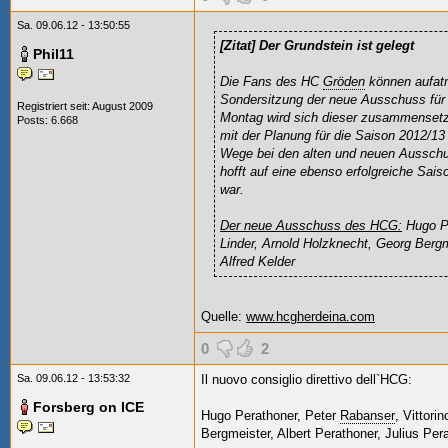
Sa. 09.06.12 - 13:50:55
[Zitat]
Der Grundstein ist gelegt
Phil11
Die Fans des HC
Gröden
können aufatm
Sondersitzung der neue Ausschuss für
Registriert seit: August 2009
Montag wird sich dieser zusammenset
Posts: 6.668
mit der Planung für die Saison 2012/1
Wege bei den alten und neuen Ausschus
hofft auf eine ebenso erfolgreiche Sai
war.
Der neue Ausschuss des HCG:
Hugo Pe
Linder, Arnold Holzknecht, Georg Bergm
Alfred Kelder
Quelle:
www.hcgherdeina.com
0
2
Sa. 09.06.12 - 13:53:32
Il nuovo consiglio direttivo dell`HCG:
Forsberg on ICE
Hugo Perathoner, Peter
Rabanser
, Vittori
Bergmeister, Albert Perathoner, Julius Per