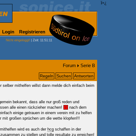
ï»¿
Login
Registrieren
Nicht eingeloggt!
| Zeit: 11:51:11
Forum
Serie B
Regeln
Suchen
Antworten
r selber mithelfen willst dann melde dich einfach beim
lgemein bekannt, dass alle nur groß reden und
ssen alle einen rückzieher machen!
nach dem
 einfach einige getrauen in einem verein mit zu helfen
r mit großen sprüchen um die wette klopfen!!!
 mithelfen wird es auch der
hcg
schaffen in der
zusammen zu stellen und tolle resultate zu erreichen!