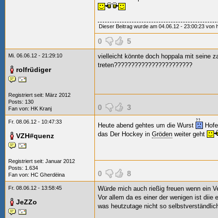
Dieser Beitrag wurde am 04.06.12 - 23:00:23 von ho
0
5
Mi. 06.06.12 - 21:29:10
vielleicht könnte doch hoppala mit seine za
treten???????????????????????
rolfrüdiger
Registriert seit: März 2012
Posts: 130
0
3
Fan von: HK Kranj
Fr. 08.06.12 - 10:47:33
Heute abend gehtes um die Wurst
Hofen
das Der Hockey in
Gröden
weiter geht
VZH#quenz
Registriert seit: Januar 2012
Posts: 1.634
0
8
Fan von:
HC Gherdëina
Fr. 08.06.12 - 13:58:45
Würde mich auch rießig freuen wenn ein Ver
Vor allem da es einer der wenigen ist dii
JeZZo
was heutzutage nicht so selbstverständlich