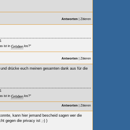
Antworten
|
Zitieren
1
s ist in
los?"
Gröden
Antworten
|
Zitieren
und drücke euch meinen gesamten dank aus für die
1
s ist in
los?"
Gröden
Antworten
|
Zitieren
 konnte, kann hier jemand bescheid sagen wer die
ht gegen die privacy ist ;-)
)