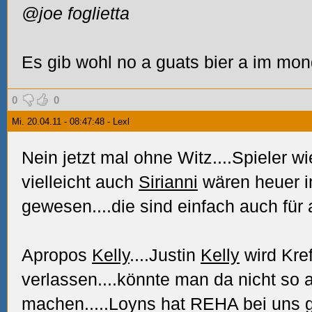
@joe foglietta
Es gib wohl no a guats bier a im mo
0
0
Mi. 20.04.11 - 08:47:48 - Lexl
Nein jetzt mal ohne Witz....Spieler w
vielleicht auch
Sirianni
wären heuer i
gewesen....die sind einfach auch für 
Apropos
Kelly
....Justin
Kelly
wird Kre
verlassen....könnte man da nicht so 
machen.....Loyns hat REHA bei uns 