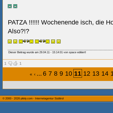
PATZA
!!!!!! Wochenende isch, die Ho
Also?!?
Dieser Beitrag wurde am 29.04.11 - 15:14:01 von space editiert!
1
1
...
6
7
8
9
10
11
12
13
14
«
‹
© 2000 - 2026
piloly.com - Internetagentur Südtirol