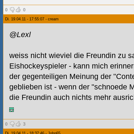
0
0
Di. 19.04.11 - 17:55:07 - cream
@Lexl
weiss nicht wieviel die Freundin zu 
Eishockeyspieler - kann mich erinner
der gegenteiligen Meinung der "Cont
geblieben ist - wenn der "schnoede
die Freundin auch nichts mehr ausric
0
3
Di. 19.04.11 - 18:37:46 - John65