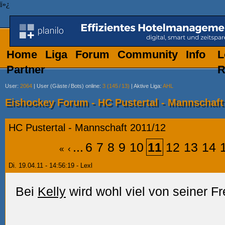
ï»¿
Home
Liga
Forum
Community
Info
L
Partner
R
User
:
2064
|
User (Gäste
/
Bots) online
:
3 (145
/
13)
|
Aktive Liga
:
AHL
Eishockey Forum - HC Pustertal - Mannschaft
HC Pustertal - Mannschaft 2011/12
...
6
7
8
9
10
11
12
13
14
«
‹
Di. 19.04.11 - 14:56:19 - Lexl
Bei
Kelly
wird wohl viel von seiner F