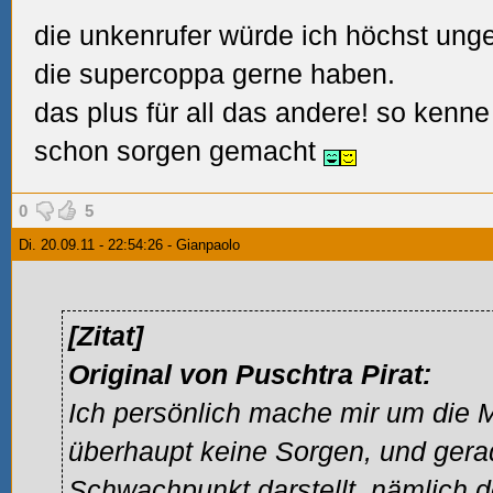
die unkenrufer würde ich höchst ung
die supercoppa gerne haben.
das plus für all das andere! so kenn
schon sorgen gemacht
0
5
Di. 20.09.11 - 22:54:26 - Gianpaolo
[Zitat]
Original von Puschtra Pirat:
Ich persönlich mache mir um die M
überhaupt keine Sorgen, und gera
Schwachpunkt darstellt, nämlich 