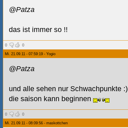
@Patza
das ist immer so
!!
0
0
Mi. 21.09.11 - 07:59:19 - Yogio
@Patza
und alle sehen nur Schwachpunkte :) 
die saison kann beginnen
0
0
Mi. 21.09.11 - 08:09:56 - maskottchen