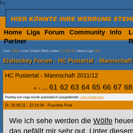
ï»¿
Home
Liga
Forum
Community
Info
L
Partner
R
User
:
2064
|
User (Gäste
/
Bots) online
:
1 (105
/
9)
|
Aktive Liga
:
AHL
Eishockey Forum - HC Pustertal - Mannschaft
HC Pustertal - Mannschaft 2011/12
...
61
62
63
64
65
66
67
68
«
‹
Posting von vega wurde automatisch ausgeblendet.
Jetzt einblenden
Di. 20.09.11 - 22:14:04 - Puschtra Pirat
Wie ich sehe werden die
Wölfe
heuer
das gefällt mir sehr gut. Unter dies