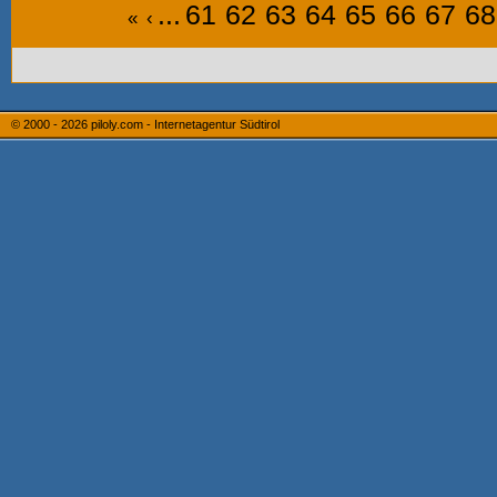
...
61
62
63
64
65
66
67
68
«
‹
© 2000 - 2026
piloly.com - Internetagentur Südtirol