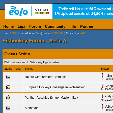
Home
Liga
Forum
Community
Info
Partner
User
:
2064
|
User (Gäste
/
Bots) online
:
0 (75
/
10)
|
Aktive Liga
:
AHL
Eishockey Forum - Serie A
Forum
Serie A
Diskussionen zur 1. Eishockey Liga in Italien
Status
User
Thema
Erstellt
hainz
kaltern wird farmteam vom hcb
Fr. 23.08.
Gianp
European Hockey Challenge in Wolkenstein
Fr. 23.08.
andy
Panther-Abschied für Igor Maslennikov
Mi. 21.08
Volko
Steinmair
Di. 20.08.