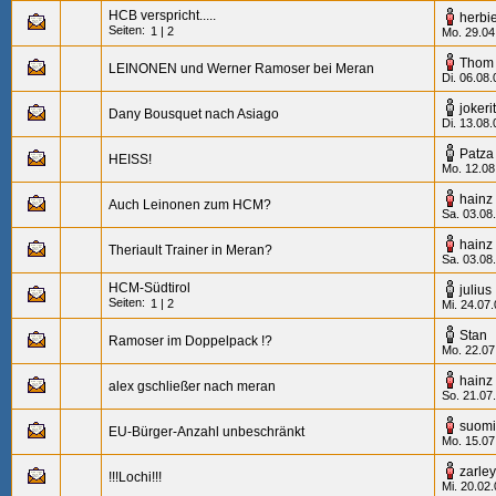
HCB verspricht.....
herbi
Seiten:
1
|
2
Mo. 29.04
Thom
LEINONEN und Werner Ramoser bei Meran
Di. 06.08.
jokerit
Dany Bousquet nach Asiago
Di. 13.08.
Patza
HEISS!
Mo. 12.08
hainz
Auch Leinonen zum HCM?
Sa. 03.08
hainz
Theriault Trainer in Meran?
Sa. 03.08
HCM-Südtirol
julius
Seiten:
1
|
2
Mi. 24.07
Stan
Ramoser im Doppelpack !?
Mo. 22.07
hainz
alex gschließer nach meran
So. 21.07
suomi
EU-Bürger-Anzahl unbeschränkt
Mo. 15.07
zarley
!!!Lochi!!!
Mi. 20.02