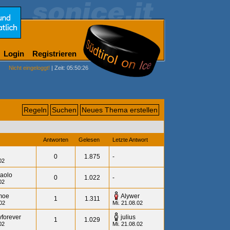
Login
Registrieren
Nicht eingeloggt!
| Zeit: 05:50:26
Regeln
Suchen
Neues Thema erstellen
Antworten
Gelesen
Letzte Antwort
0
1.875
-
02
aolo
0
1.022
-
02
moe
Alywer
1
1.311
.02
Mi. 21.08.02
vforever
julius
1
1.029
02
Mi. 21.08.02