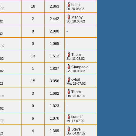
e
hainz
18
2.863
.02
Di. 20.08.02
Manny
2
2.442
02
So. 18.08.02
0
2.000
-
02
0
1.065
-
.02
Thom
13
1.512
.02
So. 11.08.02
Gianpaolo
1
1.837
.02
Sa. 10.08.02
cybal
15
3.056
.02
Mo. 29.07.02
Thom
3
1.682
.02
Do. 25.07.02
0
1.823
-
.02
suomi
6
1.076
.02
Mi. 17.07.02
Steve
4
1.389
.02
Do. 04.07.02