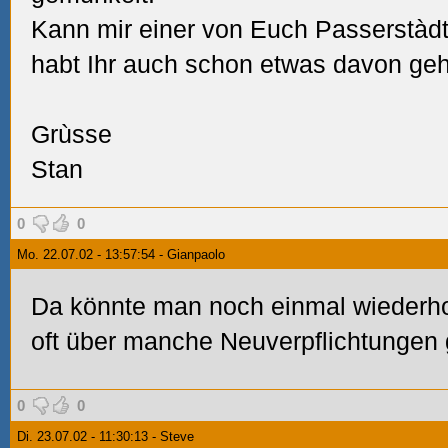
Kann mir einer von Euch Passerstàd
habt Ihr auch schon etwas davon ge
Grùsse
Stan
0
0
Mo. 22.07.02 - 13:57:54 - Gianpaolo
Da könnte man noch einmal wiederho
oft über manche Neuverpflichtungen 
0
0
Di. 23.07.02 - 11:30:13 - Steve