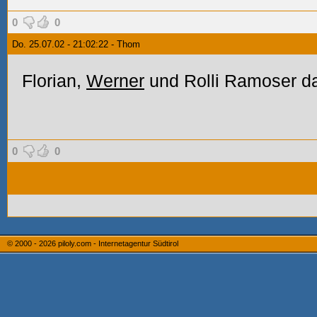
0
0
Do. 25.07.02 - 21:02:22 - Thom
Florian,
Werner
und Rolli Ramoser d
0
0
© 2000 - 2026
piloly.com - Internetagentur Südtirol