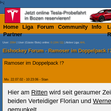
ï»¿
Home
Liga
Forum
Community
Info
L
Partner
R
User
:
2064
|
User (Gäste
/
Bots) online
:
0 (184
/
11)
|
Aktive Liga
:
AHL
Eishockey Forum - Ramoser im Doppelpack !
Ramoser im Doppelpack !?
Mo. 22.07.02 - 10:23:06 - Stan
Hier am
Ritten
wird seit geraumer Ze
beiden Verteidiger Florian und
Werne
gemunkelt.