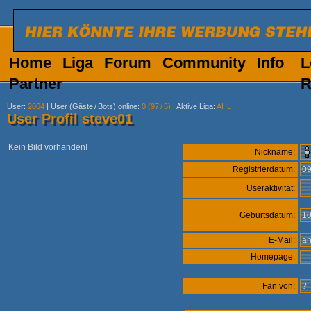
Home
Liga
Forum
Community
Info
L
Partner
R
User
:
2064
|
User (Gäste
/
Bots) online
:
0 (97
/
5)
|
Aktive Liga
:
AHL
User Profil steve01
Kein Bild vorhanden!
Nickname:
Registrierdatum:
0
Useraktivität:
Geburtsdatum:
10
E-Mail:
a
Homepage:
Fan von:
?