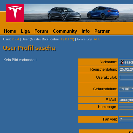
Home
Liga
Forum
Community
Info
Partner
User
:
2064
|
User (Gäste
/
Bots) online
:
1 (111
/
9)
|
Aktive Liga
:
AHL
User Profil sascha
Kein Bild vorhanden!
Nickname:
sasc
Registrierdatum:
25.02.
Useraktivität:
Geburtsdatum:
19.06.
E-Mail:
anony
Homepage:
Fan von:
?