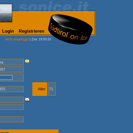
Login
Registrieren
Nicht eingeloggt!
| Zeit: 19:50:20
ha
2007
1955
Alter:
71
m