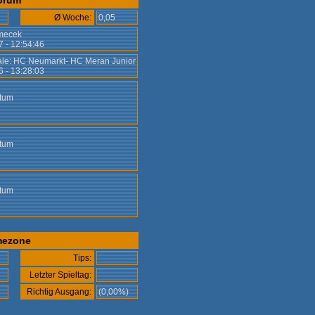
orum
Ø Woche:
0,05
mecek
7 - 12:54:46
ale: HC Neumarkt- HC Meran Junior
6 - 13:28:03
atum
atum
atum
ezone
Tips:
Letzter Spieltag:
)
Richtig Ausgang:
(0,00%)