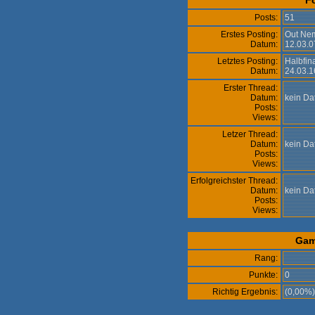
F
Posts:
51
Erstes Posting:
Out Ne
Datum:
12.03.0
Letztes Posting:
Halbfin
Datum:
24.03.1
Erster Thread:
Datum:
kein D
Posts:
Views:
Letzer Thread:
Datum:
kein D
Posts:
Views:
Erfolgreichster Thread:
Datum:
kein D
Posts:
Views:
Gam
Rang:
Punkte:
0
Richtig Ergebnis:
(0,00%