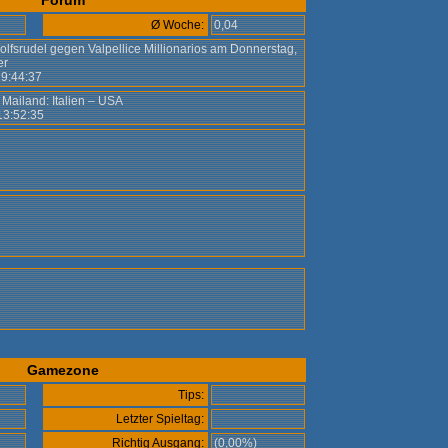
Forum
Ø Woche:
0,04
lfsrudel gegen Valpellice Millionarios am Donnerstag,
er
 19:44:37
n Mailand: Italien – USA
 13:52:35
Gamezone
Tips:
Letzter Spieltag:
Richtig Ausgang:
(0,00%)