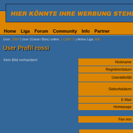
Home
Liga
Forum
Community
Info
Partner
User
:
2064
|
User (Gäste
/
Bots) online
:
1 (108
/
7)
|
Aktive Liga
:
AHL
User Profil rossi
Kein Bild vorhanden!
Nickname:
Registrierdatum:
Useraktivität:
Geburtsdatum:
E-Mail:
Homepage:
Fan von: