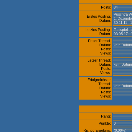
Posts:
34
Puschtra Wo
Erstes Posting:
1. Dezemb
Datum:
30.11.11 -
Letztes Posting:
Testspiel i
Datum:
03.05.17 -
Erster Thread:
Datum:
kein Datum
Posts:
Views:
Letzer Thread:
Datum:
kein Datum
Posts:
Views:
Erfolgreichster
Thread:
kein Datum
Datum:
Posts:
Views:
Rang:
Punkte:
0
Richtig Ergebnis:
(0,00%)