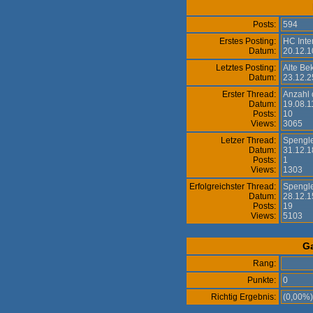
Posts:
594
Erstes Posting:
HC Inte
Datum:
20.12.1
Letztes Posting:
Alte Be
Datum:
23.12.2
Erster Thread:
Anzahl 
Datum:
19.08.1
Posts:
10
Views:
3065
Letzer Thread:
Spengl
Datum:
31.12.1
Posts:
1
Views:
1303
Erfolgreichster Thread:
Spengl
Datum:
28.12.1
Posts:
19
Views:
5103
G
Rang:
Punkte:
0
Richtig Ergebnis:
(0,00%