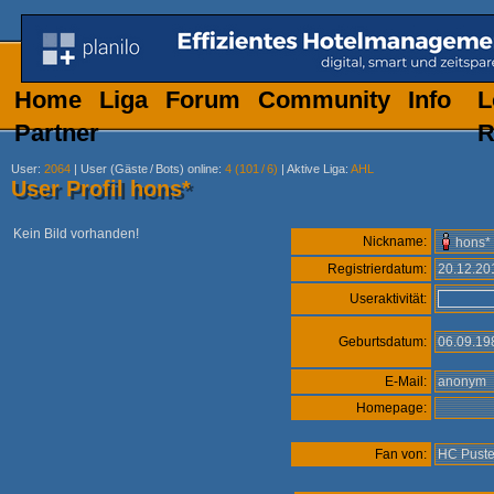
Home
Liga
Forum
Community
Info
L
Partner
R
User
:
2064
|
User (Gäste
/
Bots) online
:
4 (101
/
6)
|
Aktive Liga
:
AHL
User Profil hons*
Kein Bild vorhanden!
Nickname:
hons*
Registrierdatum:
20.12.2
Useraktivität:
Geburtsdatum:
06.09.1
E-Mail:
anonym
Homepage:
Fan von:
HC Puste