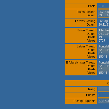
Posts:
210
Erstes Posting:
HC Pust
Datum:
03.01.1
Letztes Posting:
Freitag,
Datum:
20.11.2
Erster Thread:
Alleghe
Datum:
04.01.1
Posts:
19
Views:
5727
Letzer Thread:
Pontebb
Datum:
22.01.1
Posts:
87
Views:
15044
Erfolgreichster Thread:
Pontebb
Datum:
22.01.1
Posts:
87
Views:
15044
Rang:
Punkte:
0
Richtig Ergebnis:
(0,00%