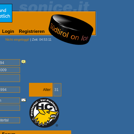
Login
Registrieren
Nicht eingeloggt!
| Zeit: 04:53:11
i94
.2009
1994
Alter:
31
ym
tertal