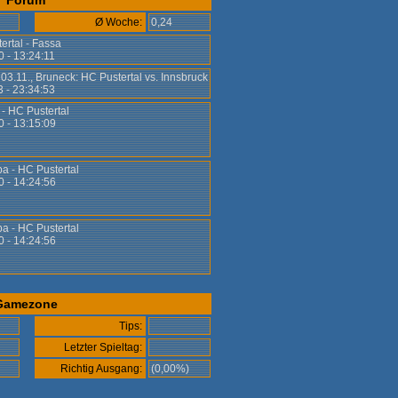
Forum
Ø Woche:
0,24
ertal - Fassa
0 - 13:24:11
 03.11., Bruneck: HC Pustertal vs. Innsbruck
3 - 23:34:53
 - HC Pustertal
0 - 13:15:09
a - HC Pustertal
0 - 14:24:56
a - HC Pustertal
0 - 14:24:56
Gamezone
Tips:
Letzter Spieltag:
)
Richtig Ausgang:
(0,00%)