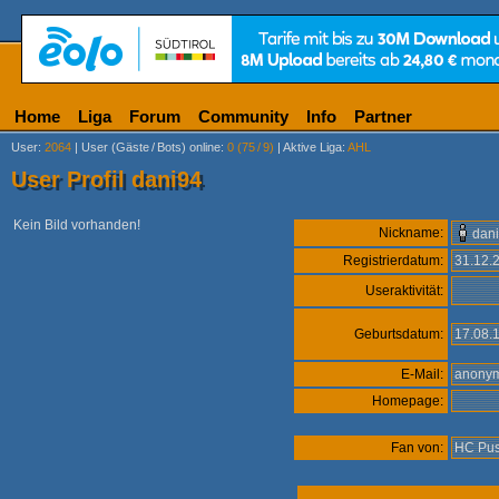
Home
Liga
Forum
Community
Info
Partner
User
:
2064
|
User (Gäste
/
Bots) online
:
0 (75
/
9)
|
Aktive Liga
:
AHL
User Profil dani94
Kein Bild vorhanden!
Nickname:
dan
Registrierdatum:
31.12
Useraktivität:
Geburtsdatum:
17.08.
E-Mail:
anon
Homepage:
Fan von:
HC Pus