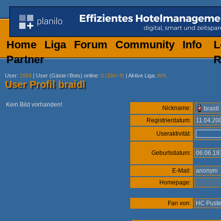
Home
Liga
Forum
Community
Info
L
Partner
R
User
:
2064
|
User (Gäste
/
Bots) online
:
0 (104
/
8)
|
Aktive Liga
:
AHL
User Profil braidl
Kein Bild vorhanden!
Nickname:
braidl
Registrierdatum:
11.04.2
Useraktivität:
Geburtsdatum:
06.06.1
E-Mail:
anonym
Homepage:
Fan von:
HC Puste