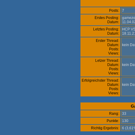
Posts:
7
Erstes Posting:
gamez
Datum:
11.04.0
Letztes Posting:
HCP VS.
Datum:
18.11.2
Erster Thread:
Datum:
kein D
Posts:
Views:
Letzer Thread:
Datum:
kein D
Posts:
Views:
Erfolgreichster Thread:
Datum:
kein D
Posts:
Views:
G
Rang:
33
Punkte:
130
Richtig Ergebnis:
6 (3,6