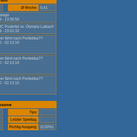
rum
Ø Woche:
0,41
siago
9 - 13:56:50
HC Pustertal vs. Olympia Laibach
9 - 23:01:32
 wer fährt nach Pontebba??
0 - 02:13:10
 wer fährt nach Pontebba??
0 - 02:13:10
 wer fährt nach Pontebba??
0 - 02:13:10
ezone
Tips:
Letzter Spieltag:
)
Richtig Ausgang:
(0,00%)