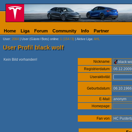
Home
Liga
Forum
Community
Info
Partner
User
:
2064
|
User (Gäste
/
Bots) online
:
1 (154
/
3)
|
Aktive Liga
:
AHL
User Profil black wolf
Kein Bild vorhanden!
Nickname:
black wo
Registrierdatum:
06.12.200
Useraktivität:
Geburtsdatum:
06.10.196
E-Mail:
anonym
Homepage:
Fan von:
HC Pustert