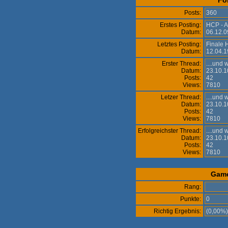
Fo
Posts:
360
Erstes Posting:
HCP - A
Datum:
06.12.0
Letztes Posting:
Finale 
Datum:
12.04.1
Erster Thread:
....und
Datum:
23.10.1
Posts:
42
Views:
7810
Letzer Thread:
....und
Datum:
23.10.1
Posts:
42
Views:
7810
Erfolgreichster Thread:
....und
Datum:
23.10.1
Posts:
42
Views:
7810
Gam
Rang:
Punkte:
0
Richtig Ergebnis:
(0,00%