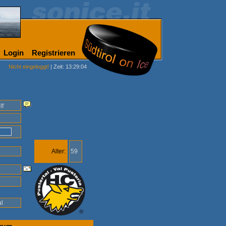
Login
Registrieren
Nicht eingeloggt!
| Zeit: 13:29:04
lf
9
6
Alter:
59
al