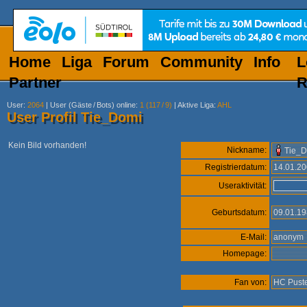
Home
Liga
Forum
Community
Info
L
Partner
R
User
:
2064
|
User (Gäste
/
Bots) online
:
1 (117
/
9)
|
Aktive Liga
:
AHL
User Profil Tie_Domi
Kein Bild vorhanden!
Nickname:
Tie_
Registrierdatum:
14.01.2
Useraktivität:
Geburtsdatum:
09.01.1
E-Mail:
anony
Homepage:
Fan von:
HC Puste