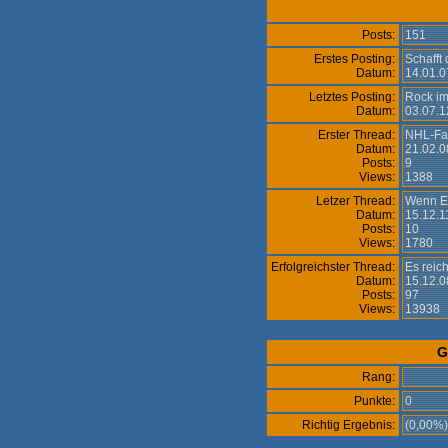
Posts:
151
Erstes Posting:
Schafft
Datum:
14.01.0
Letztes Posting:
Rock im
Datum:
03.07.1
Erster Thread:
NHL-Fa
Datum:
21.02.0
Posts:
9
Views:
1388
Letzer Thread:
Wenn Ei
Datum:
15.12.1
Posts:
10
Views:
1780
Erfolgreichster Thread:
Es reicht
Datum:
15.12.0
Posts:
97
Views:
13938
G
Rang:
Punkte:
0
Richtig Ergebnis:
(0,00%