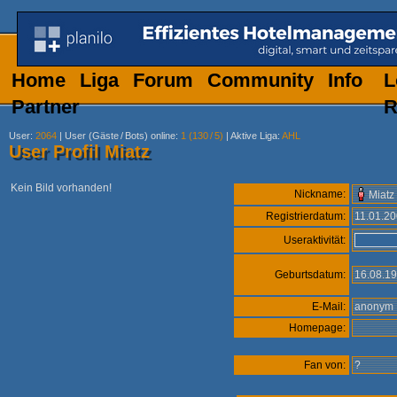
Home
Liga
Forum
Community
Info
L
Partner
R
User
:
2064
|
User (Gäste
/
Bots) online
:
1 (130
/
5)
|
Aktive Liga
:
AHL
User Profil Miatz
Kein Bild vorhanden!
Nickname:
Miatz
Registrierdatum:
11.01.2
Useraktivität:
Geburtsdatum:
16.08.1
E-Mail:
anony
Homepage:
Fan von:
?