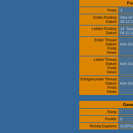
Fo
Posts:
3
Erstes Posting:
Was ist
Datum:
06.12.1
Letztes Posting:
14. Spi
Datum:
04.11.1
Erster Thread:
Datum:
kein D
Posts:
Views:
Letzer Thread:
Datum:
kein D
Posts:
Views:
Erfolgreichster Thread:
Datum:
kein D
Posts:
Views:
Gam
Rang:
Punkte:
0
Richtig Ergebnis:
(0,00%