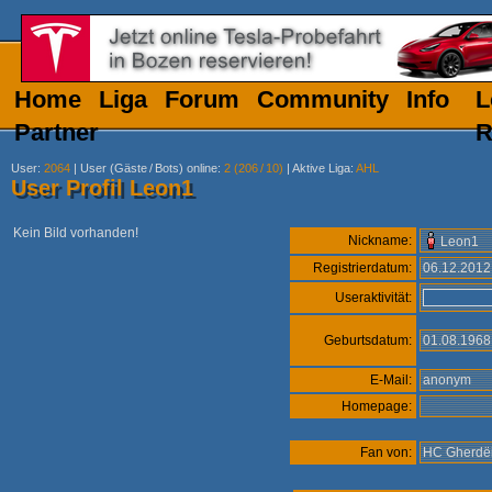
Home
Liga
Forum
Community
Info
L
Partner
R
User
:
2064
|
User (Gäste
/
Bots) online
:
2 (206
/
10)
|
Aktive Liga
:
AHL
User Profil Leon1
Kein Bild vorhanden!
Nickname:
Leon1
Registrierdatum:
06.12.201
Useraktivität:
Geburtsdatum:
01.08.196
E-Mail:
anonym
Homepage:
Fan von:
HC Gherdë