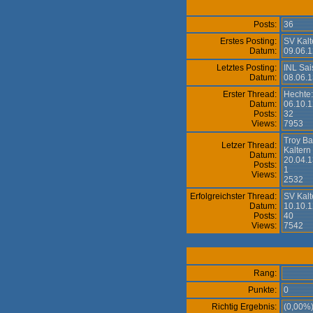
Posts:
36
Erstes Posting:
SV Kalt
Datum:
09.06.1
Letztes Posting:
INL Sai
Datum:
08.06.1
Erster Thread:
Hechte:
Datum:
06.10.1
Posts:
32
Views:
7953
Troy Ba
Letzer Thread:
Kaltern
Datum:
20.04.1
Posts:
1
Views:
2532
Erfolgreichster Thread:
SV Kalt
Datum:
10.10.1
Posts:
40
Views:
7542
Rang:
Punkte:
0
Richtig Ergebnis:
(0,00%