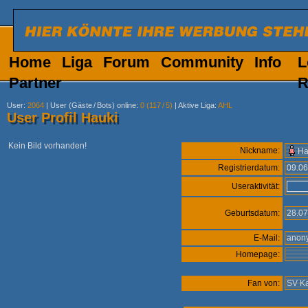
Home
Liga
Forum
Community
Info
L
Partner
R
User
:
2064
|
User (Gäste
/
Bots) online
:
0 (117
/
5)
|
Aktive Liga
:
AHL
User Profil Hauki
Kein Bild vorhanden!
Nickname:
Ha
Registrierdatum:
09.0
Useraktivität:
Geburtsdatum:
28.0
E-Mail:
ano
Homepage:
Fan von:
SV Ka