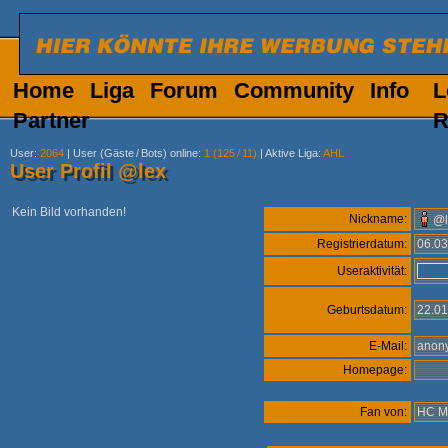
Home
Liga
Forum
Community
Info
L
Partner
R
User
:
2064
|
User (Gäste
/
Bots) online
:
1 (125
/
11)
|
Aktive Liga
:
AHL
User Profil @lex
Kein Bild vorhanden!
Nickname:
@l
Registrierdatum:
06.0
Useraktivität:
Geburtsdatum:
22.0
E-Mail:
ano
Homepage:
Fan von:
HC M