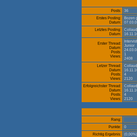
Posts:
36
Erstes Posting:
Bozen g
Datum:
07.03.0
Letztes Posting:
Collaud
Datum:
16.11.1
Intervi
Erster Thread:
Junior
Datum:
24.03.0
Posts:
1
Views:
2408
Letzer Thread:
Collaud
Datum:
16.11.1
Posts:
4
Views:
2120
Erfolgreichster Thread:
Collaud
Datum:
16.11.1
Posts:
4
Views:
2120
Rang:
Punkte:
0
Richtig Ergebnis:
(0,00%