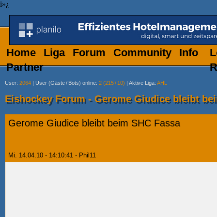
ï»¿
Home
Liga
Forum
Community
Info
L
Partner
R
User
:
2064
|
User (Gäste
/
Bots) online
:
2 (215
/
10)
|
Aktive Liga
:
AHL
Eishockey Forum - Gerome Giudice bleibt be
Gerome Giudice bleibt beim SHC Fassa
Mi. 14.04.10 - 14:10:41 - Phil11