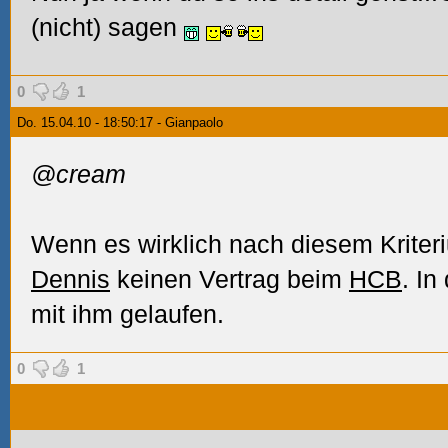
(nicht) sagen
0
1
Do. 15.04.10 - 18:50:17 - Gianpaolo
@cream
Wenn es wirklich nach diesem Kriter
Dennis
keinen Vertrag beim
HCB
. In
mit ihm gelaufen.
0
1