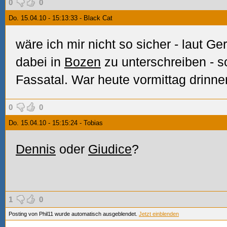
0
0
Do. 15.04.10 - 15:13:33 - Black Cat
wäre ich mir nicht so sicher -
laut Ge
dabei in
Bozen
zu unterschreiben - s
Fassatal. War heute vormittag drinne
0
0
Do. 15.04.10 - 15:15:24 - Tobias
Dennis
oder
Giudice
?
1
0
Posting von Phil11 wurde automatisch ausgeblendet.
Jetzt einblenden