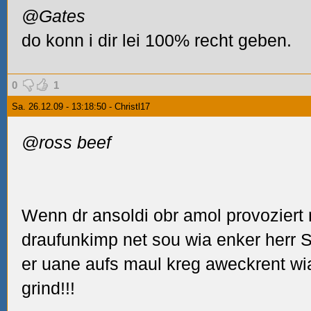
@Gates
do konn i dir lei 100% recht geben.
0
1
Sa. 26.12.09 - 13:18:50 - Christl17
@ross beef
Wenn dr ansoldi obr amol provoziert 
draufunkimp net sou wia enker her
er uane aufs maul kreg aweckrent wi
grind!!!