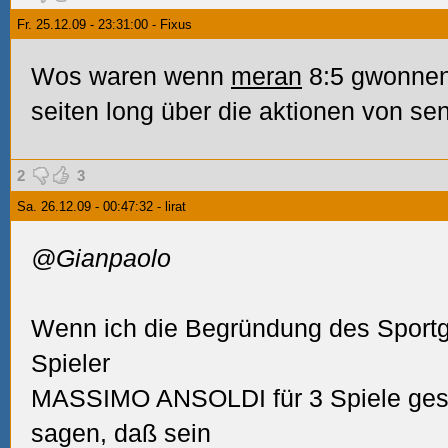
Fr. 25.12.09 - 23:31:00 - Fixus
Wos waren wenn
meran
8:5 gwonnen
seiten long über die aktionen von se
2
3
Sa. 26.12.09 - 00:47:32 - lirat
@Gianpaolo
Wenn ich die Begründung des Sportger
Spieler
MASSIMO ANSOLDI für 3 Spiele gesp
sagen, daß sein