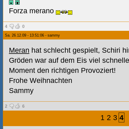
Forza merano
4
0
Sa. 26.12.09 - 13:51:06 - sammy
Meran
hat schlecht gespielt, Schiri h
Gröden war auf dem Eis viel schneller
Moment den richtigen Provoziert!
Frohe Weihnachten
Sammy
2
6
1
2
3
4