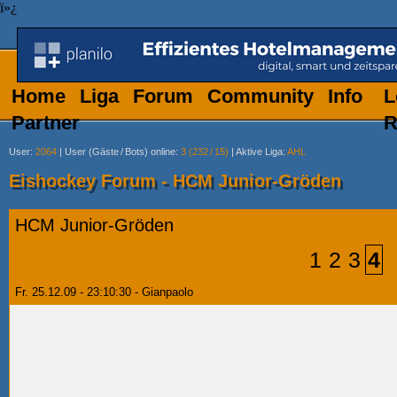
ï»¿
Home
Liga
Forum
Community
Info
L
Partner
R
User
:
2064
|
User (Gäste
/
Bots) online
:
3 (232
/
15)
|
Aktive Liga
:
AHL
Eishockey Forum - HCM Junior-Gröden
HCM Junior-Gröden
1
2
3
4
Fr. 25.12.09 - 23:10:30 - Gianpaolo