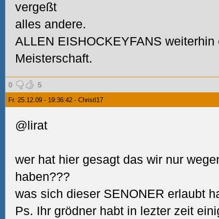
vergeßt
alles andere.
ALLEN EISHOCKEYFANS weiterhin e
Meisterschaft.
0
5
Fr. 25.12.09 - 19:36:42 - Christl17
@lirat
wer hat hier gesagt das wir nur wege
haben???
was sich dieser SENONER erlaubt hat w
Ps. Ihr grödner habt in lezter zeit 