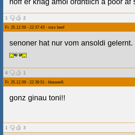
hoff er kriag amol ordntlich a poor af
1
2
Fr. 25.12.09 - 22:37:43 - ross beef
senoner hat nur vom ansoldi gelernt. 
4
1
Fr. 25.12.09 - 22:39:51 - blauweiß
gonz ginau toni!!
1
3