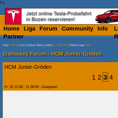
ï»¿
Home
Liga
Forum
Community
Info
L
Partner
R
User
:
2064
|
User (Gäste
/
Bots) online
:
1 (159
/
24)
|
Aktive Liga
:
AHL
Eishockey Forum - HCM Junior-Gröden
HCM Junior-Gröden
1
2
3
4
Fr. 25.12.09 - 11:38:04 - Gianpaolo