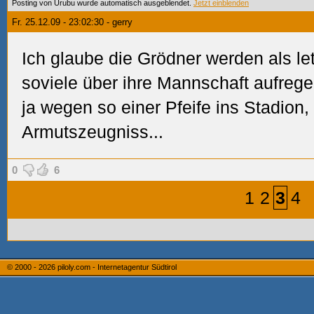
Posting von Urubu wurde automatisch ausgeblendet.
Jetzt einblenden
Fr. 25.12.09 - 23:02:30 - gerry
Ich glaube die Grödner werden als le
soviele über ihre Mannschaft aufreg
ja wegen so einer Pfeife ins Stadion, 
Armutszeugniss...
0
6
1
2
3
4
© 2000 - 2026
piloly.com - Internetagentur Südtirol