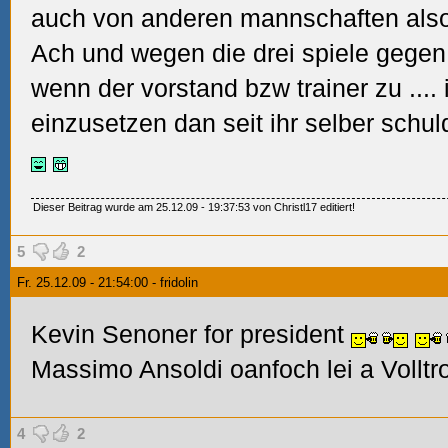
auch von anderen mannschaften also
Ach und wegen die drei spiele gege
wenn der vorstand bzw trainer zu
....
einzusetzen dan seit ihr selber schuld
Dieser Beitrag wurde am 25.12.09 - 19:37:53 von Christl17 editiert!
5
2
Fr. 25.12.09 - 21:54:00 - fridolin
Kevin Senoner for president
Massimo Ansoldi oanfoch lei a Volltro
4
2