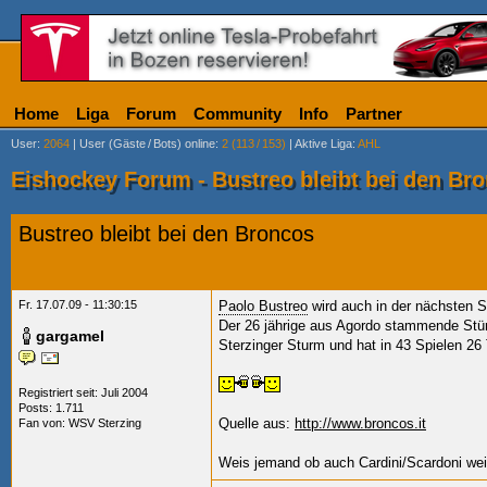
Home
Liga
Forum
Community
Info
Partner
User
:
2064
|
User (Gäste
/
Bots) online
:
2 (113
/
153)
|
Aktive Liga
:
AHL
Eishockey Forum - Bustreo bleibt bei den Br
Bustreo bleibt bei den Broncos
Fr. 17.07.09 - 11:30:15
Paolo Bustreo
wird auch in der nächsten S
Der 26 jährige aus Agordo stammende Stür
gargamel
Sterzinger Sturm und hat in 43 Spielen 26 
Registriert seit: Juli 2004
Posts: 1.711
Quelle aus:
http://www.broncos.it
Fan von:
WSV Sterzing
Weis jemand ob auch Cardini/Scardoni wei