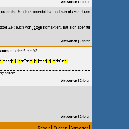
Antworten
|
Zitieren
r, da er das Studium beendet hat und nun als Arzt Fuss
tzter Zeit auch von
Ritten
kontaktiert, hat sich aber für
Antworten
|
Zitieren
stùrmer in der Serie A2
ly editiert!
Antworten
|
Zitieren
Antworten
|
Zitieren
Regeln
Suchen
Antworten