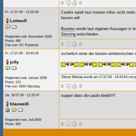
0
0
Fr. 17.07.09 - 14:20:30
Cardini spielt laut meinen Infos nicht meh
fassen will.
Leitwolf
Bustreo
wurde laut eigenen Aussagen in le
Sterzing
entschieden.
Registriert seit: November 2008
Posts: 485
0
0
Fan von:
HC Pustertal
Fr. 17.07.09 - 19:43:39
sicherlich einer der besten einheimischen 
jolly
Dieser Beitrag wurde am 17.07.09 - 19:43:54 von jol
Registriert seit: Januar 2008
Posts: 131
0
0
Fan von:
WSV Sterzing
Sa. 18.07.09 - 12:25:47
supper dass dor paulo bleibt!!!!
blauweiß
Registriert seit: Juli 2009
0
0
Posts: 992