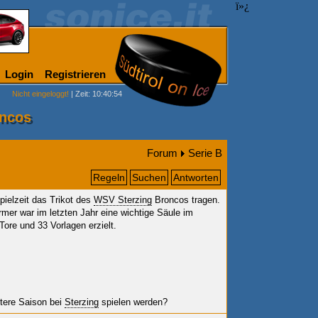
ï»¿
Login
Registrieren
Nicht eingeloggt!
| Zeit: 10:40:54
oncos
Forum
Serie B
Regeln
Suchen
Antworten
pielzeit das Trikot des
WSV Sterzing
Broncos tragen.
mer war im letzten Jahr eine wichtige Säule im
Tore und 33 Vorlagen erzielt.
tere Saison bei
Sterzing
spielen werden?