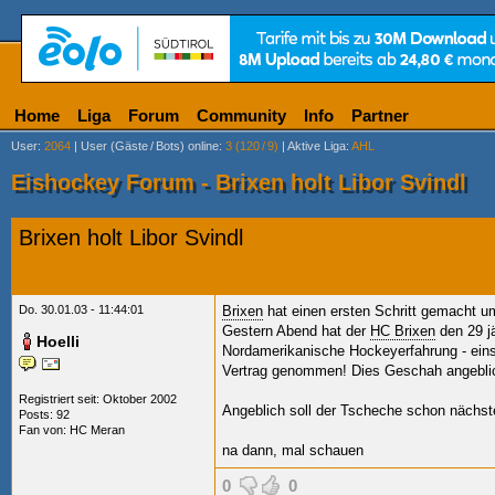
Home
Liga
Forum
Community
Info
Partner
User
:
2064
|
User (Gäste
/
Bots) online
:
3 (120
/
9)
|
Aktive Liga
:
AHL
Eishockey Forum - Brixen holt Libor Svindl
Brixen holt Libor Svindl
Do. 30.01.03 - 11:44:01
Brixen
hat einen ersten Schritt gemacht u
Gestern Abend hat der
HC Brixen
den 29 j
Hoelli
Nordamerikanische Hockeyerfahrung - einst
Vertrag genommen! Dies Geschah angebli
Registriert seit: Oktober 2002
Angeblich soll der Tscheche schon nächs
Posts: 92
Fan von:
HC Meran
na dann, mal schauen
0
0