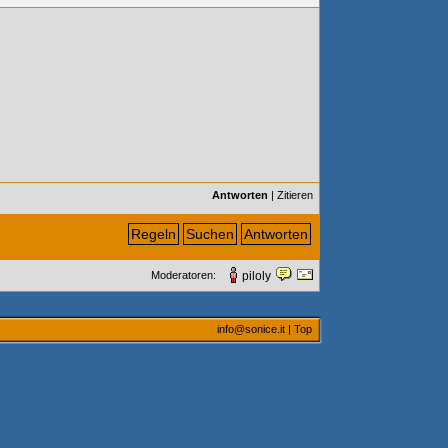
Antworten
|
Zitieren
Regeln
Suchen
Antworten
Moderatoren:
piloly
info@sonice.it
|
Top