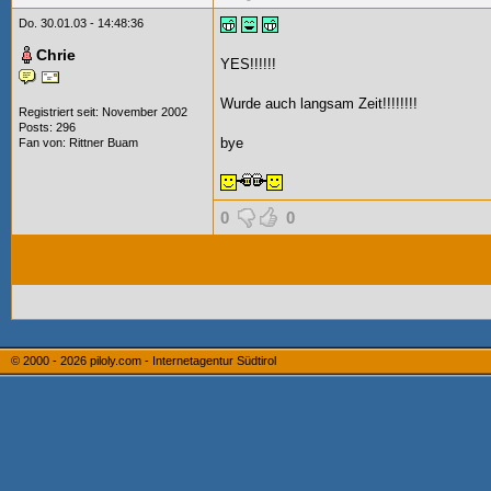
Do. 30.01.03 - 14:48:36
Chrie
YES!!!!!!
Wurde auch langsam Zeit!!!!!!!!
Registriert seit: November 2002
Posts: 296
bye
Fan von:
Rittner Buam
0
0
© 2000 - 2026
piloly.com - Internetagentur Südtirol