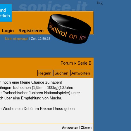
ï»¿
Login
Registrieren
Nicht eingeloggt!
| Zeit: 12:59:15
Forum
Serie B
Regeln
Suchen
Antworten
m noch eine kleine Chance zu haben!
ährigen Tschechen (1,95m - 100kg)(10Jahre
 Tschechischer Junioren Nationalspieler) unter
ch über eine Empfehlung von Mucha.
te Woche sein Debüt im Brixner Dress geben
Antworten
|
Zitieren