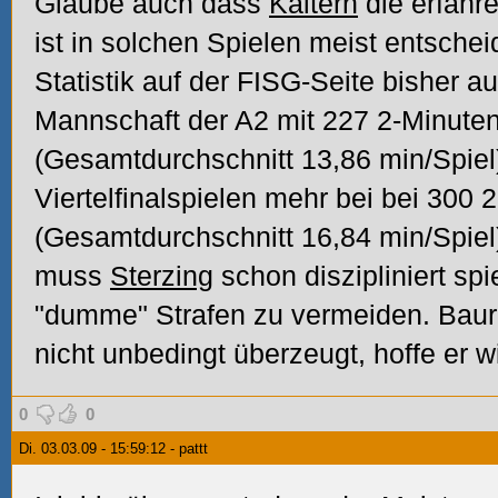
Glaube auch dass
Kaltern
die erfahr
ist in solchen Spielen meist entsche
Statistik auf der FISG-Seite bisher au
Mannschaft der A2 mit 227 2-Minuten
(Gesamtdurchschnitt 13,86 min/Spiel
Viertelfinalspielen mehr bei bei 300 
(Gesamtdurchschnitt 16,84 min/Spie
muss
Sterzing
schon diszipliniert sp
"dumme" Strafen zu vermeiden. Baur
nicht unbedingt überzeugt, hoffe er wi
0
0
Di. 03.03.09 - 15:59:12 - pattt