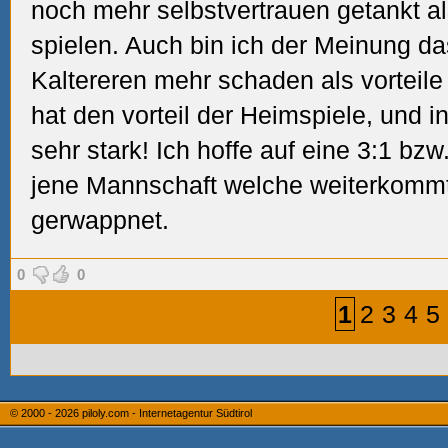
noch mehr selbstvertrauen getankt al
spielen. Auch bin ich der Meinung d
Kaltereren mehr schaden als vorteile 
hat den vorteil der Heimspiele, und i
sehr stark! Ich hoffe auf eine 3:1 bzw
jene Mannschaft welche weiterkommt 
gerwappnet.
0
0
1
2
3
4
5
© 2000 - 2026
piloly.com - Internetagentur Südtirol