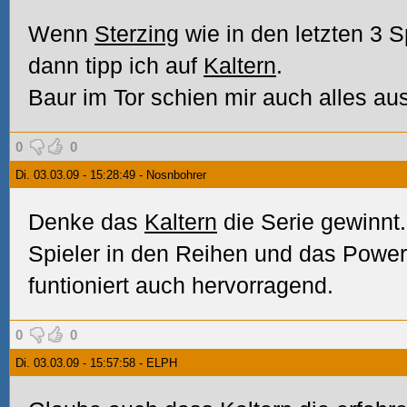
Wenn
Sterzing
wie in den letzten 3 S
dann tipp ich auf
Kaltern
.
Baur im Tor schien mir auch alles aus
0
0
Di. 03.03.09 - 15:28:49 - Nosnbohrer
Denke das
Kaltern
die Serie gewinnt
Spieler in den Reihen und das Power
funtioniert auch hervorragend.
0
0
Di. 03.03.09 - 15:57:58 - ELPH