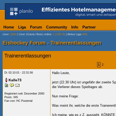
Home
Liga
Forum
Community
Info
Partner
User
:
2064
|
User (Gäste
/
Bots) online
:
1 (130
/
9)
|
Aktive Liga
:
AHL
Eishockey Forum - Trainerentlassungen
Trainerentlassungen
1
2
Di. 02.10.01 - 22:31:56
Hallo Leute,
Kalle73
jetzt (22.30 Uhr) ist ungefähr der zweite 
die Verlierer dieses Spieltages ab.
Registriert seit: Dezember 2000
Nun meine Frage:
Posts: 345
Fan von:
HC Pustertal
Was meint ihr, welche die erste Trainerent
Ich meine, wie es z.Z. aussieht, KÖNNTE