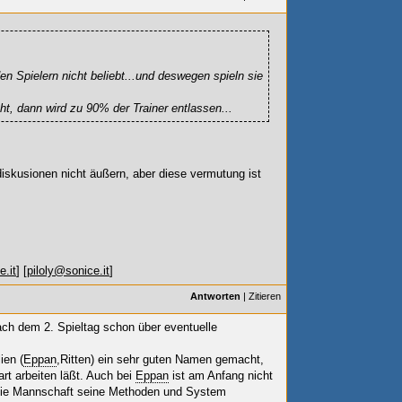
 den Spielern nicht beliebt...und deswegen spieln sie
cht, dann wird zu 90% der Trainer entlassen...
 diskusionen nicht äußern, aber diese vermutung ist
e.it
] [
piloly@sonice.it
]
Antworten
|
Zitieren
ach dem 2. Spieltag schon über eventuelle
ien (
Eppan
,Ritten) ein sehr guten Namen gemacht,
art arbeiten läßt. Auch bei
Eppan
ist am Anfang nicht
n die Mannschaft seine Methoden und System