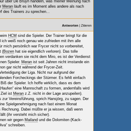
t nur über De Bruyn handeln, was meiner Meinung nach
ür
Meran
läuft es im Moment alles andere als nach
 des Trainers zu sprechen...
Antworten
|
Zitieren
 beim
HCM
sind die Spieler. Der Trainer bringt für die
 ich weiß noch genau wie zufrieden mit ihm alle
r mich persönlich war Frycer nicht so vorbereitet,
 (
Bozen
hat sie eigendlich verloren). Das tolle
en verdanken sie nicht dem Miro, es ist der Verdienst
nen Spieler.
Meran
ist seit Jahren nicht imstande ein
on gar nicht während der Frycer-Zeit.
Verteidigung der Liga. Nicht nur aufgrund der
hlenden Forcheckings der Stürmer. Es fehlt einfach
 Biß der Spieler. Ich hoffe wirklich, dass es dem
„Haufen“ eine Mannschaft zu formen, andernfalls wird
Ziel ist
Meran
z.Z. nicht in der Lage anzupeilen).
zur Vereinsführung, sprich Hansjörg, zu sagen. Der
 keine Spielgenehmigung nach fast einem Monat
rs Rechnung. Dabei müßte er ja wissen, daß wenn
lt (ihr versteht mich sicher).
nnen wir gegen
Mailand
und die Dolomiten (Kack-
iva“ schreiben.