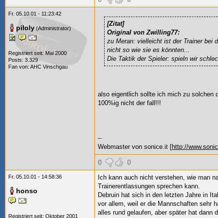
Fr. 05.10.01 - 11:23:42
[Zitat]
piloly
(Administrator)
Original von Zwilling77:
zu Meran: vielleicht ist der Trainer bei
nicht so wie sie es könnten...
Registriert seit: Mai 2000
Die Taktik der Spieler: spieln wir schle
Posts: 3.329
Fan von:
AHC Vinschgau
also eigentlich sollte ich mich zu solchen
100%ig nicht der fall!!!
--
Webmaster von sonice.it [
http://www.sonic
0
0
Fr. 05.10.01 - 14:58:36
Ich kann auch nicht verstehen, wie man n
Trainerentlassungen sprechen kann.
honso
Debruin hat sich in den letzten Jahre in Ital
vor allem, weil er die Mannschaften sehr h
alles rund gelaufen, aber später hat dan
Registriert seit: Oktober 2001