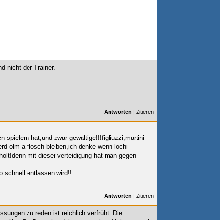
d nicht der Trainer.
Antworten
|
Zitieren
 spielern hat,und zwar gewaltige!!!figliuzzi,martini
rd olm a flosch bleiben,ich denke wenn lochi
eholt!denn mit dieser verteidigung hat man gegen
o schnell entlassen wird!!
Antworten
|
Zitieren
sungen zu reden ist reichlich verfrüht. Die