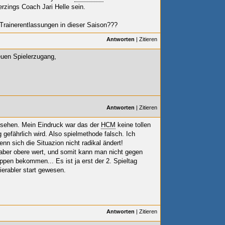
rzings Coach Jari Helle sein.
Trainerentlassungen in dieser Saison???
Antworten
|
Zitieren
euen Spielerzugang,
Antworten
|
Zitieren
esehen. Mein Eindruck war das der
HCM
keine tollen
g gefährlich wird. Also spielmethode falsch. Ich
nn sich die Situazion nicht radikal ändert!
e aber obere wert, und somit kann man nicht gegen
ppen bekommen... Es ist ja erst der 2. Spieltag
ierabler start gewesen.
Antworten
|
Zitieren