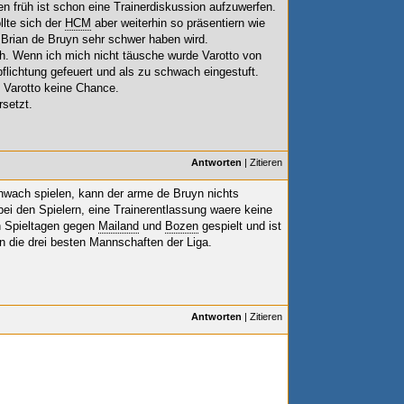
n früh ist schon eine Trainerdiskussion aufzuwerfen.
lte sich der
HCM
aber weiterhin so präsentiern wie
Brian de Bruyn sehr schwer haben wird.
ch. Wenn ich mich nicht täusche wurde Varotto von
pflichtung gefeuert und als zu schwach eingestuft.
 Varotto keine Chance.
rsetzt.
Antworten
|
Zitieren
hwach spielen, kann der arme de Bruyn nichts
ei den Spielern, eine Trainerentlassung waere keine
n Spieltagen gegen
Mailand
und
Bozen
gespielt und ist
 die drei besten Mannschaften der Liga.
Antworten
|
Zitieren