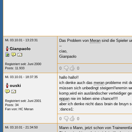
Mi. 03.10.01 - 13:23:31
Das Problem von
Meran
sind die Spieler un
--
Gianpaolo
ciao,
Gianpaolo
Registriert seit: Juni 2000
0
0
Posts: 11.933
Mi. 03.10.01 - 18:37:35
hallo hallo!!
ich denke auch das
meran
probleme mit den
ouski
müssen sich unbedingt steigern!!eremin we
komp,wird ein ausländischer verteidiger g
eppan
nie im leben eine chance!!!!
Registriert seit: Juni 2001
aber ich denke nicht dass brain de bruyn s
Posts: 34
:dance1:
Fan von:
HC Meran
0
0
Mi. 03.10.01 - 21:34:50
Mann o Mann, jetzt schon von Trainerentlas