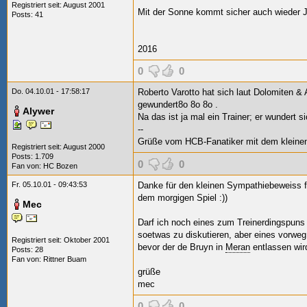
Registriert seit: August 2001
Mit der Sonne kommt sicher auch wieder
Posts: 41
2016
0
0
Do. 04.10.01 - 17:58:17
Roberto Varotto hat sich laut Dolomiten & A
gewundert8o 8o 8o
.
Alywer
Na das ist ja mal ein Trainer; er wundert sic
--
Grüße vom HCB-Fanatiker mit dem kleinen
Registriert seit: August 2000
Posts: 1.709
0
0
Fan von:
HC Bozen
Fr. 05.10.01 - 09:43:53
Danke für den kleinen Sympathiebeweiss für
dem morgigen Spiel :))
Mec
Darf ich noch eines zum Treinerdingspuns 
soetwas zu diskutieren, aber eines vorweg
Registriert seit: Oktober 2001
bevor der de Bruyn in
Meran
entlassen wird
Posts: 28
Fan von:
Rittner Buam
grüße
mec
0
0