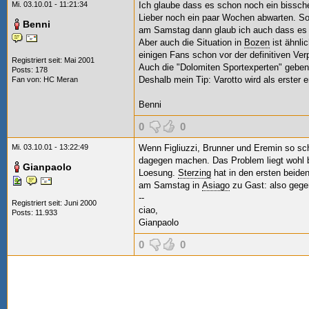
Mi. 03.10.01 - 11:21:34
Ich glaube dass es schon noch ein bissche
Lieber noch ein paar Wochen abwarten. Sol
Benni
am Samstag dann glaub ich auch dass es 
Aber auch die Situation in
Bozen
ist ähnli
einigen Fans schon vor der definitiven Ver
Registriert seit: Mai 2001
Auch die "Dolomiten Sportexperten" geben
Posts: 178
Deshalb mein Tip: Varotto wird als erster e
Fan von:
HC Meran
Benni
0
0
Mi. 03.10.01 - 13:22:49
Wenn Figliuzzi, Brunner und Eremin so sc
dagegen machen. Das Problem liegt wohl b
Gianpaolo
Loesung.
Sterzing
hat in den ersten beide
am Samstag in
Asiago
zu Gast: also gegen
--
Registriert seit: Juni 2000
ciao,
Posts: 11.933
Gianpaolo
0
0