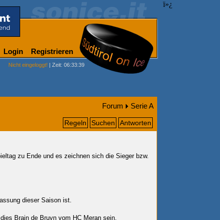
ï»¿
Login
Registrieren
Nicht eingeloggt!
| Zeit: 06:33:39
Forum
Serie A
Regeln
Suchen
Antworten
Spieltag zu Ende und es zeichnen sich die Sieger bzw.
lassung dieser Saison ist.
 dies Brain de Bruyn vom
HC Meran
sein.