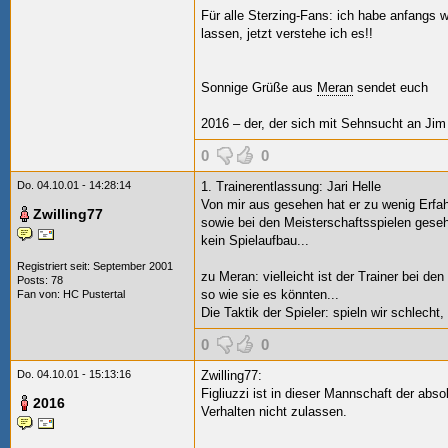
Für alle Sterzing-Fans: ich habe anfangs w
lassen, jetzt verstehe ich es!!
Sonnige Grüße aus
Meran
sendet euch
2016 – der, der sich mit Sehnsucht an Jim
0
0
Do. 04.10.01 - 14:28:14
1. Trainerentlassung: Jari Helle
Von mir aus gesehen hat er zu wenig Erfah
Zwilling77
sowie bei den Meisterschaftsspielen geseh
kein Spielaufbau...
Registriert seit: September 2001
zu Meran: vielleicht ist der Trainer bei den
Posts: 78
so wie sie es könnten...
Fan von:
HC Pustertal
Die Taktik der Spieler: spieln wir schlecht
0
0
Do. 04.10.01 - 15:13:16
Zwilling77:
Figliuzzi ist in dieser Mannschaft der abso
2016
Verhalten nicht zulassen.