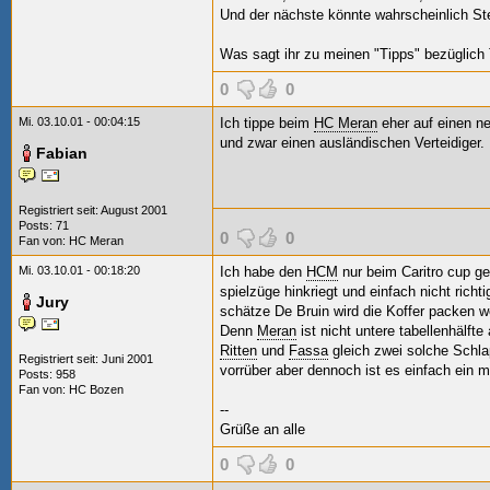
Und der nächste könnte wahrscheinlich Ste
Was sagt ihr zu meinen "Tipps" bezüglich 
0
0
Mi. 03.10.01 - 00:04:15
Ich tippe beim
HC Meran
eher auf einen n
und zwar einen ausländischen Verteidiger.
Fabian
Registriert seit: August 2001
Posts: 71
0
0
Fan von:
HC Meran
Mi. 03.10.01 - 00:18:20
Ich habe den
HCM
nur beim Caritro cup g
spielzüge hinkriegt und einfach nicht richti
Jury
schätze De Bruin wird die Koffer packen we
Denn
Meran
ist nicht untere tabellenhälft
Ritten
und
Fassa
gleich zwei solche Schla
Registriert seit: Juni 2001
vorrüber aber dennoch ist es einfach ein m
Posts: 958
Fan von:
HC Bozen
--
Grüße an alle
0
0