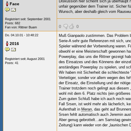
Diskussion hier scheint sich ja überhaup
Face
unfair gegenüber dem Trainer ist. Sicher f
Wunsch, aber deshalb gleich vom Rauswurf
Registriert seit: September 2001
Posts: 682
0
0
Fan von:
Rittner Buam
Do. 04.10.01 - 10:48:22
Muß Gianpaolo zustimmen. Das Problem
Serie-A sehr gute Referenzen mit sich, und
2016
Spieler während der Vorbereitung waren. Fü
obwohl er eine Meisterschaft gewonnen hat
Powerplay, das uns die Rittner gezeigt hab
Registriert seit: August 2001
des Einsatzes und des Könnens der einzel
Posts: 41
anständiges Powerplay zu spielen, und sch
Wir haben mit Sicherheit die schlechteste 
Verteitiger, sonder vor allem wegen des fe
der Einsatz, die Einstellung und der nötige
Trainer trotzdem noch gelingt aus diesem 
wohl mit dem 6. Platz nichts (ein größeres 
Zum guten Schluß habe ich auch noch was 
Fall Srsen, ist wohl mehr als lächerlich,
Aufenthalt in
Meran
, das geht auf Brunne
Srsen fehlt automatisch auch Jeremin ausfäl
Aber genug gebrottelt...am Samstag gewi
Zeitung) kann wieder von der „launischen D