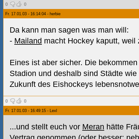
0
0
Fr. 17.01.03 - 16:14:04 - herbie
Da kann man sagen was man will:
-
Mailand
macht Hockey kaputt, weil 
Eines ist aber sicher. Die bekommen
Stadion und deshalb sind Städte wie
Zukunft des Eishockeys lebensnotwe
0
0
Fr. 17.01.03 - 16:49:15 - Lexl
...und stellt euch vor
Meran
hätte Frä
Vertrag genommen (oder besser: neh