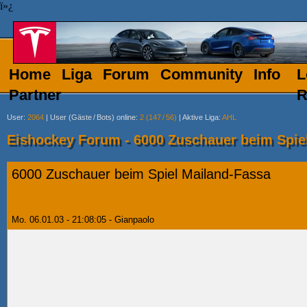
ï»¿
Home
Liga
Forum
Community
Info
L
Partner
R
User
:
2064
|
User (Gäste
/
Bots) online
:
2 (147
/
56)
|
Aktive Liga
:
AHL
Eishockey Forum - 6000 Zuschauer beim Spie
6000 Zuschauer beim Spiel Mailand-Fassa
Mo. 06.01.03 - 21:08:05 - Gianpaolo