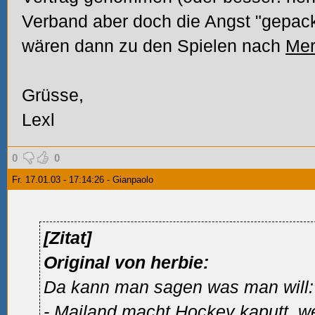
Verband aber doch die Angst "gepackt
wären dann zu den Spielen nach
Me
Grüsse,
Lexl
0
0
Fr. 17.01.03 - 17:14:26 - Gianpaolo
[Zitat]
Original von herbie:
Da kann man sagen was man will:
-
Mailand
macht Hockey kaputt, we