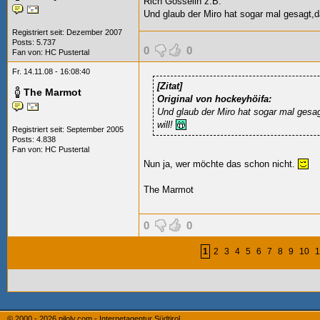
Rich Gosselin z.B.
Und glaub der Miro hat sogar mal gesagt,d
Registriert seit: Dezember 2007
Posts: 5.737
0
0
Fan von:
HC Pustertal
Fr. 14.11.08 - 16:08:40
[Zitat]
The Marmot
Original von hockeyhöifa:
Und glaub der Miro hat sogar mal gesa
will!
Registriert seit: September 2005
Posts: 4.838
Fan von:
HC Pustertal
Nun ja, wer möchte das schon nicht.
The Marmot
0
0
1
2
3
4
5
6
7
8
9
10
1
© 2000 - 2026
piloly.com - Internetagentur Südtirol