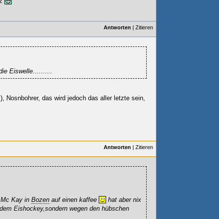
rz
Antworten
|
Zitieren
e Eiswelle..........
), Nosnbohrer, das wird jedoch das aller letzte sein,
Antworten
|
Zitieren
g Mc Kay in
Bozen
auf einen kaffee
hat aber nix
en dem Eishockey,sondern wegen den hübschen