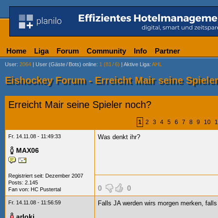
Home
Liga
Forum
Community
Info
Partner
User
:
2064
|
User (Gäste
/
Bots) online
:
1 (81
/
6)
|
Aktive Liga
:
AHL
Eishockey Forum - Erreicht Mair seine Spiele
Erreicht Mair seine Spieler noch?
1
2
3
4
5
6
7
8
9
10
1
Fr. 14.11.08 - 11:49:33
Was denkt ihr?
MAX06
Registriert seit: Dezember 2007
Posts: 2.145
0
0
Fan von:
HC Pustertal
Fr. 14.11.08 - 11:56:59
Falls JA werden wirs morgen merken, fall
arloki