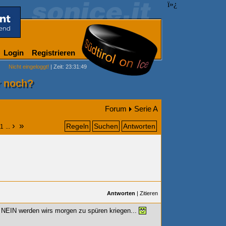
ï»¿
Login
Registrieren
Nicht eingeloggt!
| Zeit: 23:31:49
r noch?
Forum
Serie A
›
»
Regeln
Suchen
Antworten
1
...
Antworten
|
Zitieren
s NEIN werden wirs morgen zu spüren kriegen...