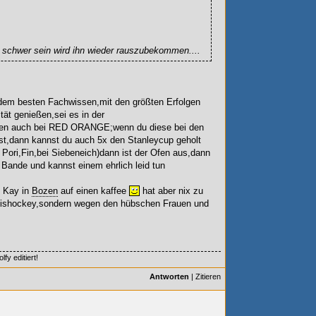
s schwer sein wird ihn wieder rauszubekommen....
 dem besten Fachwissen,mit den größten Erfolgen
tät genießen,sei es in der
eben auch bei RED ORANGE;wenn du diese bei den
st,dann kannst du auch 5x den Stanleycup geholt
Pori,Fin,bei Siebeneich)dann ist der Ofen aus,dann
r Bande und kannst einem ehrlich leid tun
c Kay in
Bozen
auf einen kaffee
hat aber nix zu
 Eishockey,sondern wegen den hübschen Frauen und
fy editiert!
Antworten
|
Zitieren