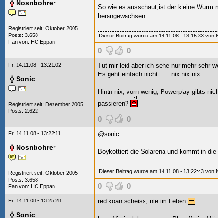
Nosnbohrer
So wie es ausschaut,ist der kleine Wurm 
herangewachsen..........
Registriert seit: Oktober 2005
Posts: 3.658
Dieser Beitrag wurde am 14.11.08 - 13:15:33 von N
Fan von:
HC Eppan
0
0
Fr. 14.11.08 - 13:21:02
Tut mir leid aber ich sehe nur mehr sehr w
Es geht einfach nicht...... nix nix nix
Sonic
Hintn nix, vorn wenig, Powerplay gibts nich
passieren?
Registriert seit: Dezember 2005
Posts: 2.622
0
0
Fr. 14.11.08 - 13:22:11
@sonic
Nosnbohrer
Boykottiert die Solarena und kommt in die Ei
Dieser Beitrag wurde am 14.11.08 - 13:22:43 von N
Registriert seit: Oktober 2005
Posts: 3.658
0
0
Fan von:
HC Eppan
Fr. 14.11.08 - 13:25:28
red koan scheiss, nie im Leben
Sonic