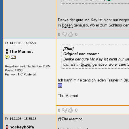
Denke der gute Mc Kay ist nicht nur wegen
in
Bozen
genauso, wo er zum Schluss den g
0
0
Fr. 14.11.08 - 14:55:24
[Zitat]
The Marmot
Original von cream:
Denke der gute Mc Kay ist nicht nur we
damals in
Bozen
genauso, wo er zum Sc
Registriert seit: September 2005
Posts: 4.838
Fan von:
HC Pustertal
Ich kann mir eigentlich jeden Trainer in B
The Marmot
0
0
Fr. 14.11.08 - 15:55:18
@The Marmot
hockeyhöifa