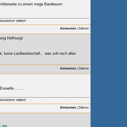
mittlerweile zu einem mega Bandlwurm
osnbohrer editiert!
Antworten
|
Zitieren
enig Hoffnung!
t, keine Laufbereitschaft... was soll noch alles
Antworten
|
Zitieren
swelle..........
osnbohrer editiert!
Antworten
|
Zitieren