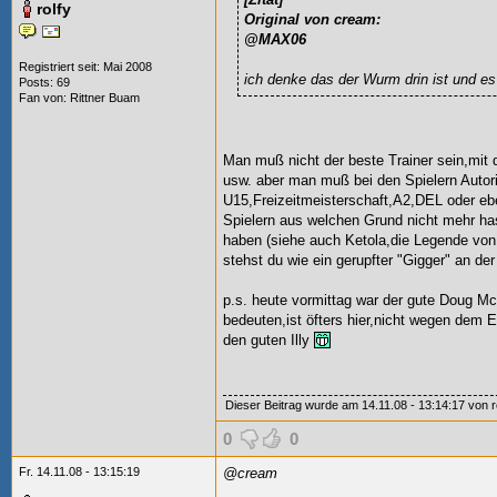
rolfy
Original von cream:
@MAX06
Registriert seit: Mai 2008
ich denke das der Wurm drin ist und e
Posts: 69
Fan von:
Rittner Buam
Man muß nicht der beste Trainer sein,mit
usw. aber man muß bei den Spielern Autori
U15,Freizeitmeisterschaft,A2,DEL oder 
Spielern aus welchen Grund nicht mehr ha
haben (siehe auch Ketola,die Legende von 
stehst du wie ein gerupfter "Gigger" an de
p.s. heute vormittag war der gute Doug M
bedeuten,ist öfters hier,nicht wegen dem
den guten Illy
Dieser Beitrag wurde am 14.11.08 - 13:14:17 von rol
0
0
Fr. 14.11.08 - 13:15:19
@cream