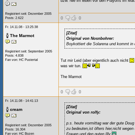
bzw. Nie im leben vor den Playoffs im Mä
Registriert seit: Dezember 2005
0
0
Posts: 2.622
Fr. 14.11.08 - 13:25:38
[Zitat]
The Marmot
Original von Nosnbohrer:
Boykottiert die Solarena und kommt in di
Registriert seit: September 2005
Posts: 4.838
Fan von:
HC Pustertal
Tut mir Leid (aber eigentlich auch nicht
was wir tun.
The Marmot
0
0
Fr. 14.11.08 - 14:41:13
[Zitat]
cream
Original von rolfy:
p.s. heute vormittag war der gute Dou
Registriert seit: Dezember 2005
zu bedeuten,ist öfters hier,nicht weg
Posts: 16.304
Fan von:
HC Bozen
Frauen und den guten Illy