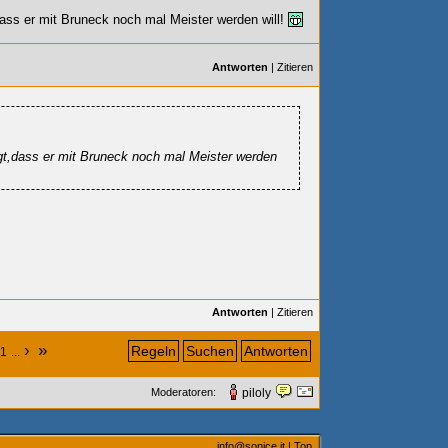
ass er mit Bruneck noch mal Meister werden will!
Antworten
|
Zitieren
gt,dass er mit Bruneck noch mal Meister werden
Antworten
|
Zitieren
›
»
Regeln
Suchen
Antworten
1
...
Moderatoren:
piloly
info@sonice.it
|
Top