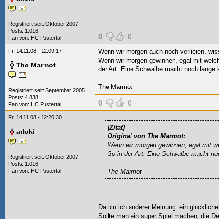
Registriert seit: Oktober 2007
Posts: 1.016
0
0
Fan von:
HC Pustertal
Fr. 14.11.08 - 12:09:17
Wenn wir morgen auch noch verlieren, wiss
Wenn wir morgen gewinnen, egal mit welch
The Marmot
der Art: Eine Schwalbe macht noch lange
The Marmot
Registriert seit: September 2005
Posts: 4.838
0
0
Fan von:
HC Pustertal
Fr. 14.11.08 - 12:20:30
[Zitat]
arloki
Original von The Marmot:
Wenn wir morgen gewinnen, egal mit we
So in der Art: Eine Schwalbe macht n
Registriert seit: Oktober 2007
Posts: 1.016
Fan von:
HC Pustertal
The Marmot
Da bin ich anderer Meinung: ein glücklicher
Sollte
man ein super Spiel machen, die D