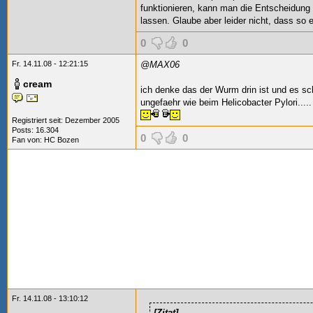
funktionieren, kann man die Entscheidung 
lassen. Glaube aber leider nicht, dass so 
0
0
Fr. 14.11.08 - 12:21:15
@MAX06
cream
ich denke das der Wurm drin ist und es s
ungefaehr wie beim Helicobacter Pylori..... 
Registriert seit: Dezember 2005
Posts: 16.304
0
0
Fan von:
HC Bozen
Fr. 14.11.08 - 13:10:12
[Zitat]