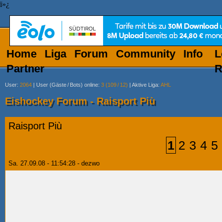
ï»¿
Home
Liga
Forum
Community
Info
L
Partner
R
User
:
2064
|
User (Gäste
/
Bots) online
:
3 (109
/
12)
|
Aktive Liga
:
AHL
Eishockey Forum - Raisport Più
Raisport Più
1
2
3
4
5
Sa. 27.09.08 - 11:54:28 - dezwo