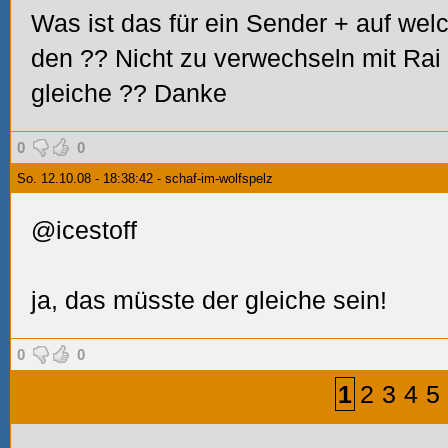
Was ist das für ein Sender + auf wel
den
?? Nicht zu verwechseln mit Rai 
gleiche
?? Danke
0
0
So. 12.10.08 - 18:38:42 - schaf-im-wolfspelz
@icestoff
ja, das müsste der gleiche sein!
0
0
1
2
3
4
5