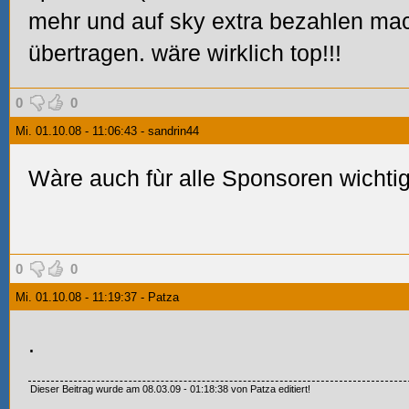
mehr und auf sky extra bezahlen ma
übertragen. wäre wirklich top!!!
0
0
Mi. 01.10.08 - 11:06:43 - sandrin44
Wàre auch fùr alle Sponsoren wichtig
0
0
Mi. 01.10.08 - 11:19:37 - Patza
.
Dieser Beitrag wurde am 08.03.09 - 01:18:38 von Patza editiert!