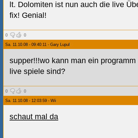
lt. Dolomiten ist nun auch die live 
fix! Genial!
0
0
Sa. 11.10.08 - 09:40:11 - Gary Lupul
supper!!!wo kann man ein programm f
live spiele sind?
0
0
Sa. 11.10.08 - 12:03:59 - Wii
schaut mal da