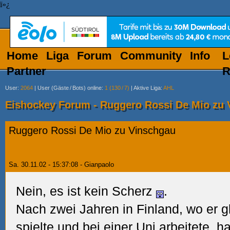
ï»¿
Home
Liga
Forum
Community
Info
L
Partner
R
User
:
2064
|
User (Gäste
/
Bots) online
:
1 (130
/
7)
|
Aktive Liga
:
AHL
Eishockey Forum - Ruggero Rossi De Mio zu
Ruggero Rossi De Mio zu Vinschgau
Sa. 30.11.02 - 15:37:08 - Gianpaolo
Nein, es ist kein Scherz
.
Nach zwei Jahren in Finland, wo er g
spielte und bei einer Uni arbeitete, 