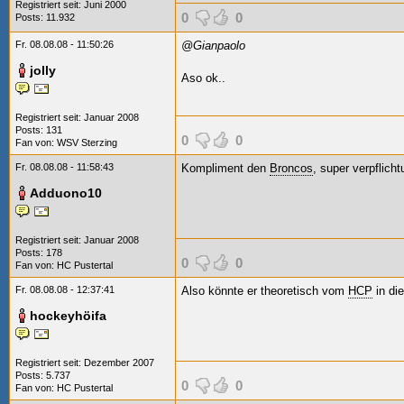
Registriert seit: Juni 2000
0
0
Posts: 11.932
Fr. 08.08.08 - 11:50:26
@Gianpaolo
jolly
Aso ok..
Registriert seit: Januar 2008
Posts: 131
0
0
Fan von:
WSV Sterzing
Fr. 08.08.08 - 11:58:43
Kompliment den
Broncos
, super verpflich
Adduono10
Registriert seit: Januar 2008
Posts: 178
0
0
Fan von:
HC Pustertal
Fr. 08.08.08 - 12:37:41
Also könnte er theoretisch vom
HCP
in di
hockeyhöifa
Registriert seit: Dezember 2007
Posts: 5.737
0
0
Fan von:
HC Pustertal