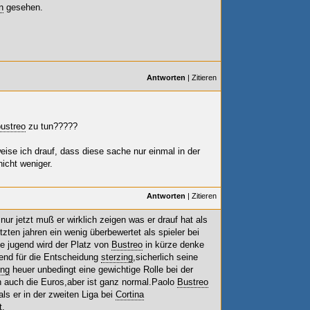
n
gesehen.
Antworten
|
Zitieren
bustreo
zu tun?????
eise ich drauf, dass diese sache nur einmal in der
nicht weniger.
Antworten
|
Zitieren
,nur jetzt muß er wirklich zeigen was er drauf hat als
tzten jahren ein wenig überbewertet als spieler bei
ne jugend wird der Platz von
Bustreo
in kürze denke
end für die Entscheidung
sterzing
,sicherlich seine
ing
heuer unbedingt eine gewichtige Rolle bei der
ich auch die Euros,aber ist ganz normal.Paolo
Bustreo
als er in der zweiten Liga bei
Cortina
t.