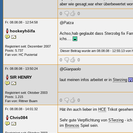
aber wie gesagt,war eher überbewertet wor
0
0
Fr. 08.08.08 - 12:54:58
@Patza
hockeyhöifa
Achso,hab geglaubt dass Sterzobg fix Far
ichs....
Registriert seit: Dezember 2007
Posts: 5.737
Dieser Beitrag wurde am 08.08.08 - 12:55:13 von ho
Fan von:
HC Pustertal
0
0
Fr. 08.08.08 - 13:50:24
@Gianpaolo
SIR HENRY
laut meinen infos arbeitet er in
Sterzing
Registriert seit: Oktober 2003
Posts: 1.215
0
0
Fan von:
Rittner Buam
Fr. 08.08.08 - 14:01:32
Hät ihn auch lieber im
HCE
Trikot gesehen 
Chris084
Sehr gute Verpflichtung von
STerzing
- ich
im
Broncos
Spiel sein.