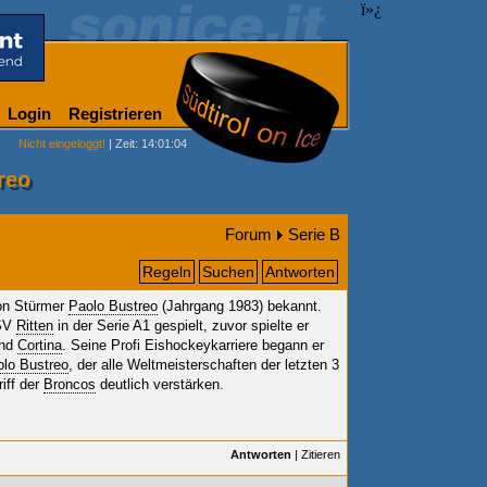
ï»¿
Login
Registrieren
Nicht eingeloggt!
| Zeit: 14:01:04
reo
Forum
Serie B
Regeln
Suchen
Antworten
von Stürmer
Paolo Bustreo
(Jahrgang 1983) bekannt.
 SV
Ritten
in der Serie A1 gespielt, zuvor spielte er
nd
Cortina
. Seine Profi Eishockeykarriere begann er
lo Bustreo
, der alle Weltmeisterschaften der letzten 3
riff der
Broncos
deutlich verstärken.
Antworten
|
Zitieren