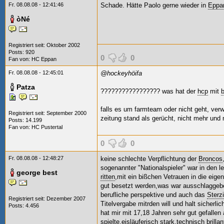
Fr. 08.08.08 - 12:41:46
Schade. Hätte Paolo gerne wieder in
Eppa
òNé
Registriert seit: Oktober 2002
Posts: 920
0
0
Fan von:
HC Eppan
Fr. 08.08.08 - 12:45:01
@hockeyhöifa
Patza
????????????????? was hat der
hcp
mit
falls es um farmteam oder nicht geht, verw
Registriert seit: September 2000
zeitung stand als gerücht, nicht mehr und 
Posts: 14.199
Fan von:
HC Pustertal
0
0
Fr. 08.08.08 - 12:48:27
keine schlechte Verpflichtung der
Broncos
sogenannter "Nationalspieler" war in den le
george best
ritten
,mit ein bißchen Vetrauen in die eige
gut besetzt werden,was war ausschlaggeb
berufliche perspektive und auch das
Sterz
Registriert seit: Dezember 2007
Titelvergabe mitrden will und halt sicherl
Posts: 4.456
hat mir mit 17,18 Jahren sehr gut gefallen 
spielte,eisläuferisch stark,technisch brillan