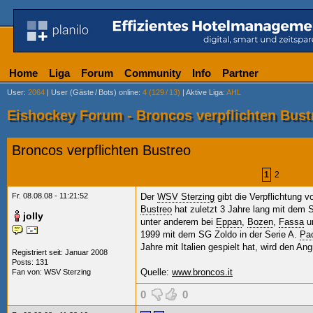
Home
Liga
Forum
Community
Info
Partner
User
:
2064
|
User (Gäste
/
Bots) online
:
4 (129
/
13)
|
Aktive Liga
:
AHL
Eishockey Forum - Broncos verpflichten Bust
Broncos verpflichten Bustreo
1
2
Fr. 08.08.08 - 11:21:52
Der
WSV Sterzing
gibt die Verpflichtung 
Bustreo
hat zuletzt 3 Jahre lang mit dem
jolly
unter anderem bei
Eppan
,
Bozen
,
Fassa
u
1999 mit dem SG Zoldo in der Serie A.
Pao
Jahre mit Italien gespielt hat, wird den Ang
Registriert seit: Januar 2008
Posts: 131
Quelle:
www.broncos.it
Fan von:
WSV Sterzing
0
0