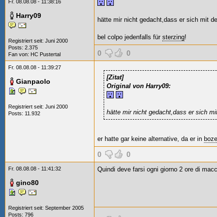
Fr. 08.08.08 - 11:38:16
Harry09
hätte mir nicht gedacht,dass er sich mit de
bel colpo jedenfalls für
sterzing
!
Registriert seit: Juni 2000
Posts: 2.375
0
0
Fan von:
HC Pustertal
Fr. 08.08.08 - 11:39:27
[Zitat]
Gianpaolo
Original von Harry09:
Registriert seit: Juni 2000
hätte mir nicht gedacht,dass er sich mit
Posts: 11.932
er hatte gar keine alternative, da er in
boz
0
0
Fr. 08.08.08 - 11:41:32
Quindi deve farsi ogni giorno 2 ore di macc
gino80
Registriert seit: September 2005
Posts: 796