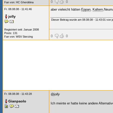
0
0
Fan von:
HC Gherdëina
Fr. 08.08.08 - 11:41:46
aber vieleicht hätten
Eppan
,
Kaltern
,Neuma
jolly
Dieser Beitrag wurde am 08.08.08 - 11:43:01 von joll
Registriert seit: Januar 2008
Posts: 131
0
0
Fan von:
WSV Sterzing
Fr. 08.08.08 - 11:43:28
@jolly
Gianpaolo
Ich meinte er hatte keine andere Alternative