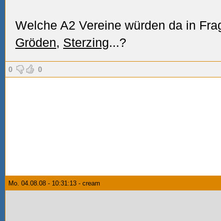
Welche A2 Vereine würden da in F
Gröden
,
Sterzing
...?
0
0
Mo. 04.08.08 - 10:31:13 - cream