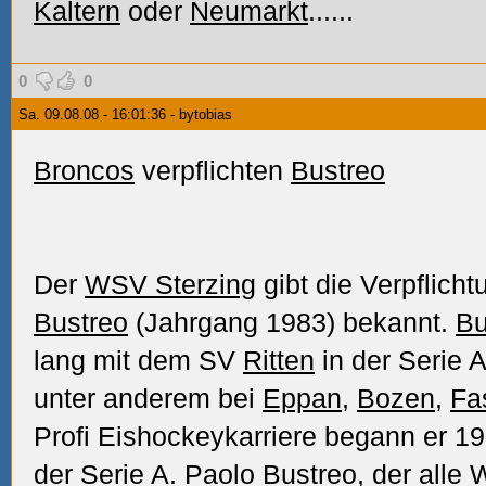
Kaltern
oder
Neumarkt
......
0
0
Sa. 09.08.08 - 16:01:36 - bytobias
Broncos
verpflichten
Bustreo
Der
WSV Sterzing
gibt die Verpflich
Bustreo
(Jahrgang 1983) bekannt.
Bu
lang mit dem SV
Ritten
in der Serie A
unter anderem bei
Eppan
,
Bozen
,
Fa
Profi Eishockeykarriere begann er 1
der Serie A.
Paolo Bustreo
, der alle