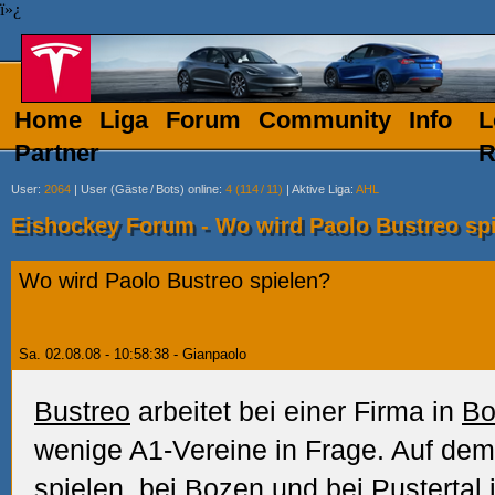
ï»¿
Home
Liga
Forum
Community
Info
L
Partner
R
User
:
2064
|
User (Gäste
/
Bots) online
:
4 (114
/
11)
|
Aktive Liga
:
AHL
Eishockey Forum - Wo wird Paolo Bustreo sp
Wo wird Paolo Bustreo spielen?
Sa. 02.08.08 - 10:58:38 - Gianpaolo
Bustreo
arbeitet bei einer Firma in
Bo
wenige A1-Vereine in Frage. Auf de
spielen, bei
Bozen
und bei
Pustertal
i