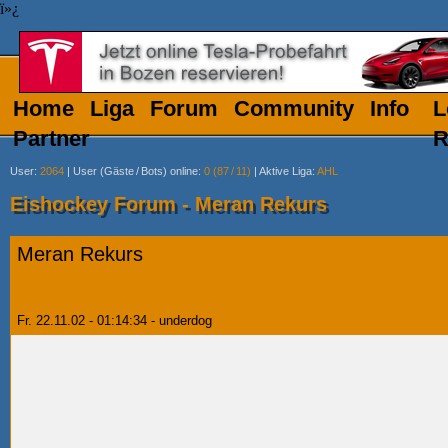
ï»¿
Home
Liga
Forum
Community
Info
L
Partner
R
User
:
2064
|
User (Gäste
/
Bots) online
:
0 (87
/
11)
|
Aktive Liga
:
AHL
Eishockey Forum - Meran Rekurs
Meran Rekurs
Fr. 22.11.02 - 01:14:34 - underdog