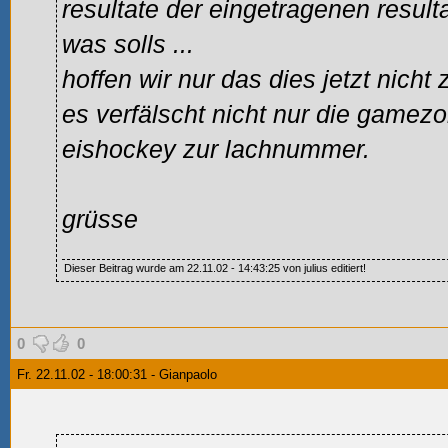
resultate der eingetragenen result
was solls
...
hoffen wir nur das dies jetzt nich
es verfälscht nicht nur die gamez
eishockey zur lachnummer.
grüsse
Dieser Beitrag wurde am 22.11.02 - 14:43:25 von julius editiert!
0
0
Fr. 22.11.02 - 18:00:31 - Gianpaolo