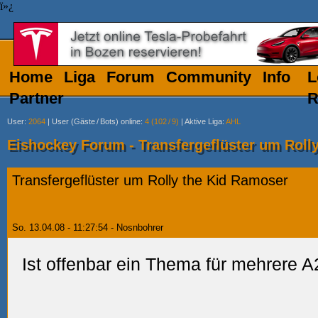
ï»¿
Home
Liga
Forum
Community
Info
L
Partner
R
User
:
2064
|
User (Gäste
/
Bots) online
:
4 (102
/
9)
|
Aktive Liga
:
AHL
Eishockey Forum - Transfergeflüster um Roll
Transfergeflüster um Rolly the Kid Ramoser
So. 13.04.08 - 11:27:54 - Nosnbohrer
Ist offenbar ein Thema für mehrere 