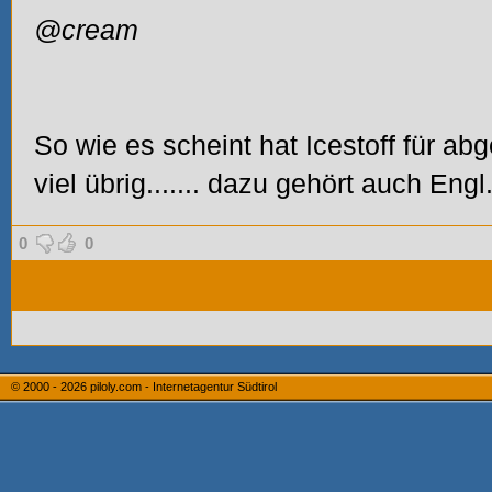
@cream
So wie es scheint hat Icestoff für ab
viel übrig....... dazu gehört auch Engl..
0
0
© 2000 - 2026
piloly.com - Internetagentur Südtirol