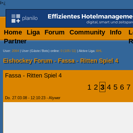
ï»¿
Home
Liga
Forum
Community
Info
L
Partner
R
User
:
2064
|
User (Gäste
/
Bots) online
:
0 (105
/
11)
|
Aktive Liga
:
AHL
Eishockey Forum - Fassa - Ritten Spiel 4
Fassa - Ritten Spiel 4
1
2
3
4
5
6
7
Do. 27.03.08 - 12:10:23 - Alywer