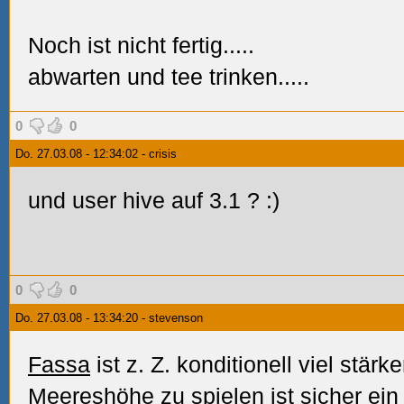
Noch ist nicht fertig.....
abwarten und tee trinken.....
0
0
Do. 27.03.08 - 12:34:02 - crisis
und user hive auf 3.1
? :)
0
0
Do. 27.03.08 - 13:34:20 - stevenson
Fassa
ist z. Z. konditionell viel stär
Meereshöhe zu spielen ist sicher ein 