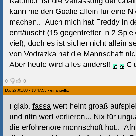
Natürlich ist die Verfassung der Goa
kann nie den Goalie allein für eine N
machen... Auch mich hat Freddy in d
enttäuscht (15 gegentreffer in 2 Spie
viel), doch es ist sicher nicht allein 
von Vodrazka hat die Mannschaft nicht
Aber heute wird alles anders!!
C 
0
0
Do. 27.03.08 - 13:47:55 - emanuelbz
I glab,
fassa
wert heint groaß aufspiel
und rittn wert verlieren... Nix für ung
die erfohrenore monnschoft hot... Afn p