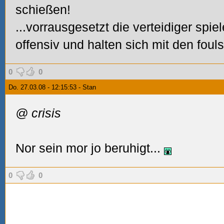
schießen!
...vorrausgesetzt die verteidiger spie
offensiv und halten sich mit den foul
0
0
Do. 27.03.08 - 12:15:53 - Stan
@ crisis
Nor sein mor jo beruhigt...
0
0