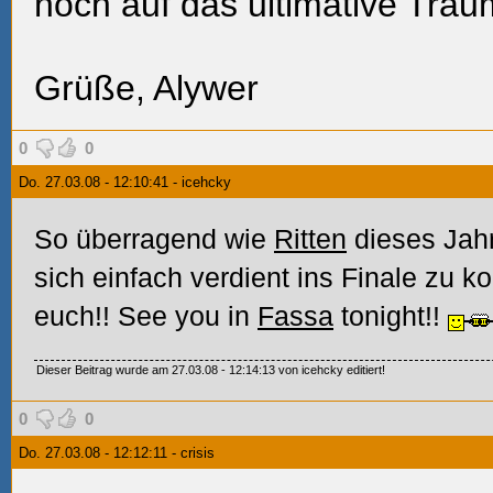
noch auf das ultimative Traum
Grüße, Alywer
0
0
Do. 27.03.08 - 12:10:41 - icehcky
So überragend wie
Ritten
dieses Jahr
sich einfach verdient ins Finale zu 
euch!! See you in
Fassa
tonight!!
Dieser Beitrag wurde am 27.03.08 - 12:14:13 von icehcky editiert!
0
0
Do. 27.03.08 - 12:12:11 - crisis