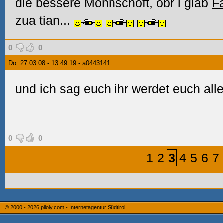
die bessere Monnschoft, obr i glab
F
zua tian...
0
0
Do. 27.03.08 - 13:49:19 - a0443141
und ich sag euch ihr werdet euch all
0
0
1
2
3
4
5
6
7
© 2000 - 2026
piloly.com - Internetagentur Südtirol