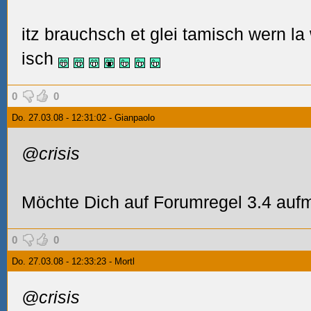
itz brauchsch et glei tamisch wern la w
isch
0
0
Do. 27.03.08 - 12:31:02 - Gianpaolo
@crisis
Möchte Dich auf Forumregel 3.4 au
0
0
Do. 27.03.08 - 12:33:23 - Mortl
@crisis