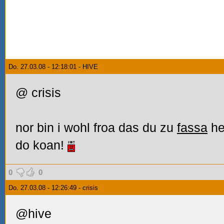
Do. 27.03.08 - 12:18:01 - HIVE
@ crisis
nor bin i wohl froa das du zu
fassa
heb
do koan!
0
0
Do. 27.03.08 - 12:26:49 - crisis
@hive