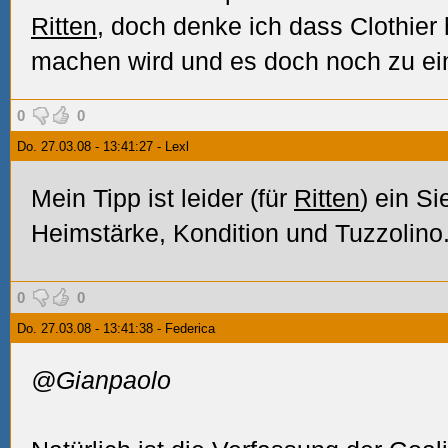
Ritten
, doch denke ich dass Clothier
machen wird und es doch noch zu ei
0
0
Do. 27.03.08 - 13:41:27 - Lexl
Mein Tipp ist leider (für
Ritten
) ein Si
Heimstärke, Kondition und Tuzzolino
0
0
Do. 27.03.08 - 13:41:38 - Federica
@Gianpaolo