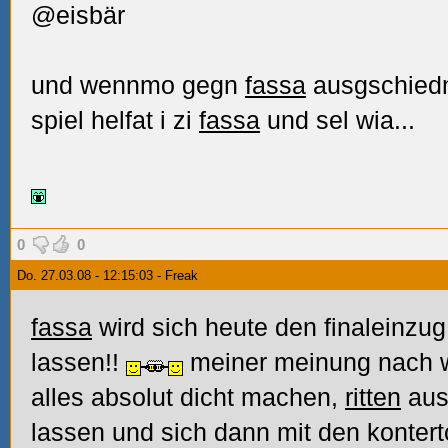
@eisbär
und wennmo gegn
fassa
ausgschiedn
spiel helfat i zi
fassa
und sel wia...
0
0
Do. 27.03.08 - 12:15:03 - Freak
fassa
wird sich heute den finaleinzu
lassen!!
meiner meinung nach wi
alles absolut dicht machen,
ritten
aus
lassen und sich dann mit den konterto