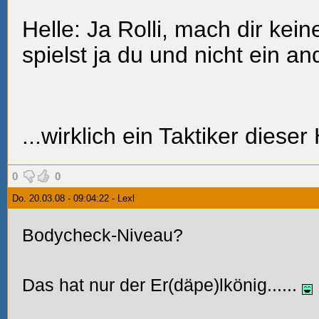
Helle: Ja Rolli, mach dir kei
spielst ja du und nicht ein and
...wirklich ein Taktiker dieser
0
0
Do. 20.03.08 - 09:04:22 - Lexl
Bodycheck-Niveau?
Das hat nur der Er(däpe)lkönig......