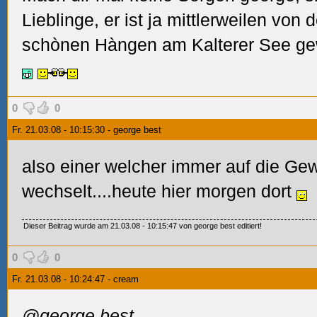
Lieblinge, er ist ja mittlerweilen von
schònen Hàngen am Kalterer See ge
0
0
Fr. 21.03.08 - 10:15:30 - george best
also einer welcher immer auf die Gew
wechselt....heute hier morgen dort
Dieser Beitrag wurde am 21.03.08 - 10:15:47 von george best editiert!
0
0
Fr. 21.03.08 - 10:24:47 - cream
@george best