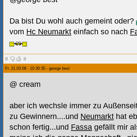
Da bist Du wohl auch gemeint oder?
vom
Hc Neumarkt
einfach so nach
F
0
0
Fr. 21.03.08 - 10:30:35 - george best
@ cream
aber ich wechsle immer zu Außenseit
zu Gewinnern....und
Neumarkt
hat eb
schon fertig...und
Fassa
gefällt mir a