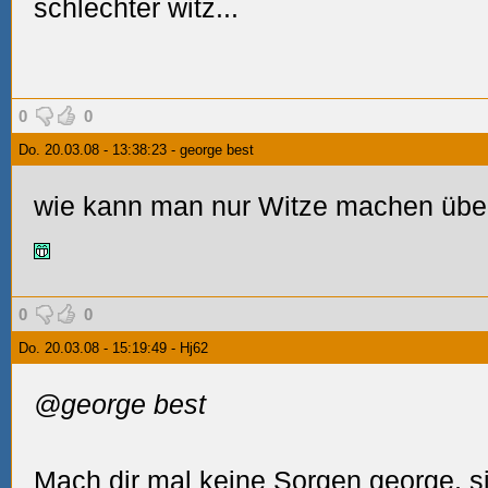
schlechter witz...
0
0
Do. 20.03.08 - 13:38:23 - george best
wie kann man nur Witze machen über
0
0
Do. 20.03.08 - 15:19:49 - Hj62
@george best
Mach dir mal keine Sorgen george, si