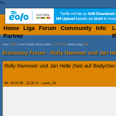
ï»¿
Home
Liga
Forum
Community
Info
L
Partner
R
User
:
2064
|
User (Gäste
/
Bots) online
:
1 (107
/
11)
|
Aktive Liga
:
AHL
Eishockey Forum - Rolly Ramoser und Jari He
Rolly Ramoser und Jari Helle (fast auf Bodyche
Mi. 19.03.08 - 22:20:11 - Lewis_24