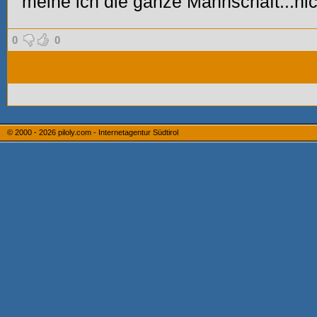
meine ich die ganze Mannschaft...nic
0
0
© 2000 - 2026
piloly.com - Internetagentur Südtirol