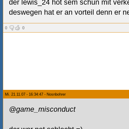
der lewis_24 hot sem schun mit verke
deswegen hat er an vorteil denn er 
0
0
Mi. 21.11.07 - 16:34:47 - Nosnbohrer
@game_misconduct