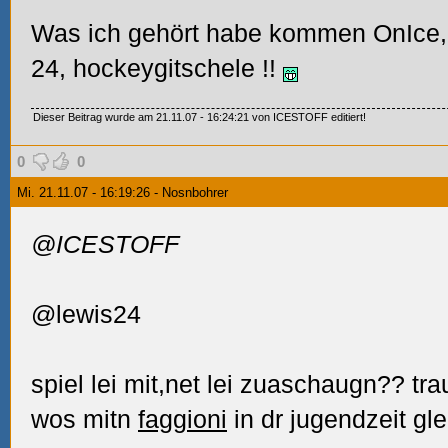
Was ich gehört habe kommen OnIce,
24, hockeygitschele
!!
Dieser Beitrag wurde am 21.11.07 - 16:24:21 von ICESTOFF editiert!
0
0
Mi. 21.11.07 - 16:19:26 - Nosnbohrer
@ICESTOFF
@lewis24
spiel lei mit,net lei zuaschaugn?? tr
wos mitn
faggioni
in dr jugendzeit gl