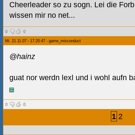
Cheerleader so zu sogn. Lei die Forb
wissen mir no net...
0
0
Mi. 21.11.07 - 17:20:47 - game_misconduct
@hainz
guat nor werdn lexl und i wohl aufn 
0
0
1
2