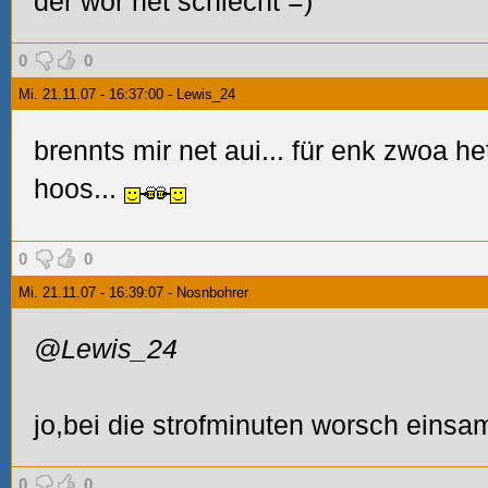
der wor net schlecht =)
0
0
Mi. 21.11.07 - 16:37:00 - Lewis_24
brennts mir net aui... für enk zwoa he
hoos...
0
0
Mi. 21.11.07 - 16:39:07 - Nosnbohrer
@Lewis_24
jo,bei die strofminuten worsch einsa
0
0