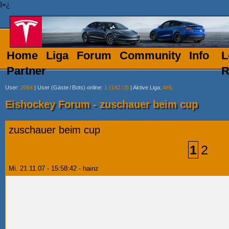
ï»¿
Home
Liga
Forum
Community
Info
L
Partner
R
User
:
2064
|
User (Gäste
/
Bots) online
:
1 (142
/
3)
|
Aktive Liga
:
AHL
Eishockey Forum - zuschauer beim cup
zuschauer beim cup
1
2
Mi. 21.11.07 - 15:58:42 - hainz