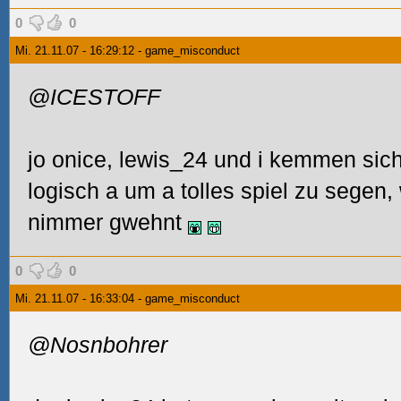
0
0
Mi. 21.11.07 - 16:29:12 - game_misconduct
@ICESTOFF
jo onice, lewis_24 und i kemmen sich
logisch a um a tolles spiel zu segen, 
nimmer gwehnt
0
0
Mi. 21.11.07 - 16:33:04 - game_misconduct
@Nosnbohrer