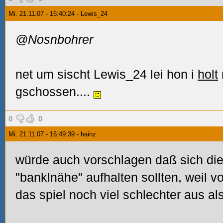
Mi. 21.11.07 - 16:40:24 - Lewis_24
@Nosnbohrer
net um sischt Lewis_24 lei hon i
holt
gschossen....
0
0
Mi. 21.11.07 - 16:49:39 - hainz
würde auch vorschlagen daß sich die
"banklnähe" aufhalten sollten, weil vo
das spiel noch viel schlechter aus als