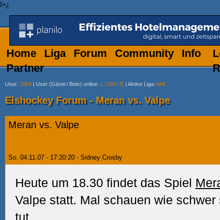
ï»¿
Home
Liga
Forum
Community
Info
L
Partner
R
User
:
2064
|
User (Gäste
/
Bots) online
:
1 (128
/
4)
|
Aktive Liga
:
AHL
Eishockey Forum - Meran vs. Valpe
Meran vs. Valpe
So. 04.11.07 - 17:20:20 - Sidney Crosby
Heute um 18.30 findet das Spiel
Mer
Valpe statt. Mal schauen wie schwer
tut