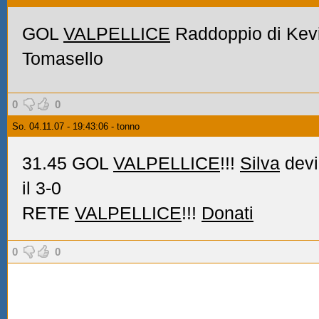
GOL
VALPELLICE
Raddoppio di Kevi
Tomasello
0
0
So. 04.11.07 - 19:43:06 - tonno
31.45 GOL
VALPELLICE
!!!
Silva
devia
il 3-0
RETE
VALPELLICE
!!!
Donati
0
0