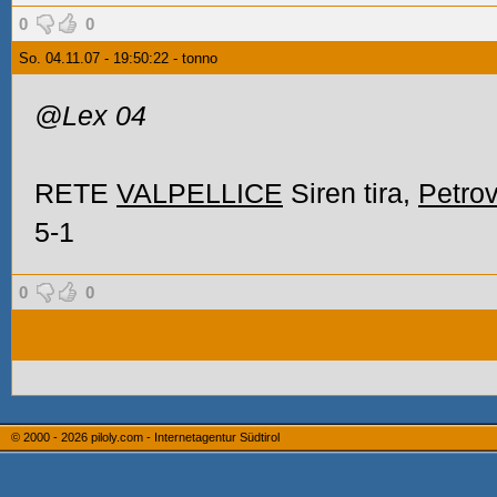
0
0
So. 04.11.07 - 19:50:22 - tonno
@Lex 04
RETE
VALPELLICE
Siren tira,
Petro
5-1
0
0
© 2000 - 2026
piloly.com - Internetagentur Südtirol