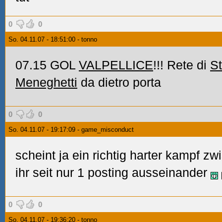
0
0
So. 04.11.07 - 18:51:00 - tonno
07.15 GOL
VALPELLICE
!!! Rete di
St
Meneghetti
da dietro porta
0
0
So. 04.11.07 - 19:17:09 - game_misconduct
scheint ja ein richtig harter kampf z
ihr seit nur 1 posting ausseinander
0
0
So. 04.11.07 - 19:36:20 - tonno