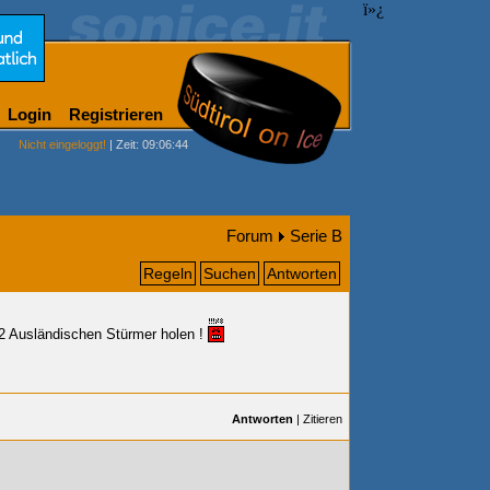
ï»¿
Login
Registrieren
Nicht eingeloggt!
| Zeit: 09:06:44
Forum
Serie B
Regeln
Suchen
Antworten
2 Ausländischen Stürmer holen
!
Antworten
|
Zitieren