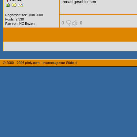
thread geschlossen
Registriert seit: Juni 2000
Posts: 2.330
0
0
Fan von:
HC Bozen
© 2000 - 2026
piloly.com - Internetagentur Südtirol