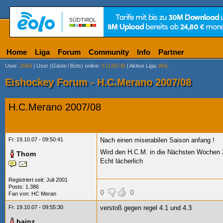
Home
Liga
Forum
Community
Info
Partner
User
:
2064
|
User (Gäste
/
Bots) online
:
0 (129
/
8)
|
Aktive Liga
:
AHL
Eishockey Forum - H.C.Merano 2007/08
H.C.Merano 2007/08
Fr. 19.10.07 - 09:50:41
Nach einen miserabilen Saison anfang
!
Wird den H.C.M. in die Nächsten Wochen 
Thom
Echt lächerlich
Registriert seit: Juli 2001
Posts: 1.386
0
0
Fan von:
HC Meran
Fr. 19.10.07 - 09:55:30
verstoß gegen regel 4.1 und 4.3
hainz