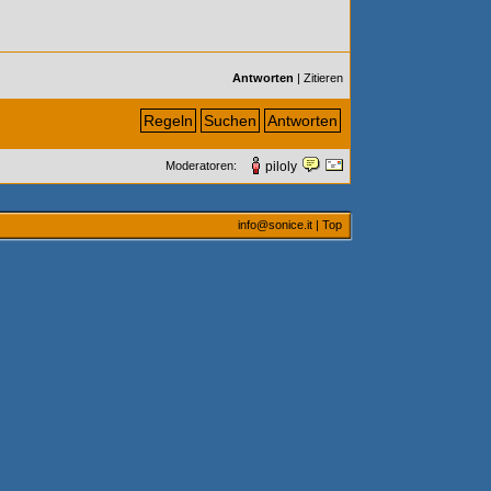
Antworten
|
Zitieren
Regeln
Suchen
Antworten
Moderatoren:
piloly
info@sonice.it
|
Top