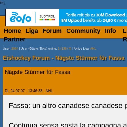
ï»¿
Home
Liga
Forum
Community
Info
L
Partner
R
User
:
2064
|
User (Gäste
/
Bots) online
:
1 (138
/
4)
|
Aktive Liga
:
AHL
Eishockey Forum - Nägste Stürmer für Fassa
Nägste Stürmer für Fassa
Di. 24.07.07 - 13:46:33 - NHL
Fassa: un altro canadese canadese p
Continua sensa sosta la campagna ac