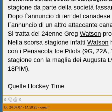
stagione da parte della società fassa
Dopo l`annuncio di ieri del canadese
l`annuncio di un altro attaccante can
Si tratta del 24enne Greg
Watson
pro
Nella scorsa stagione infatti
Watson
h
con i Pensacola Ice Pilots (9G, 22A,
stagione con la maglia dei Augusta 
18PIM).
Quelle Hockey Time
0
0
Di. 24.07.07 - 14:18:25 - cream