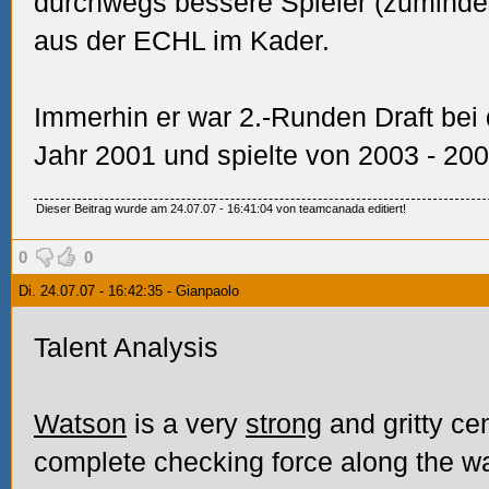
durchwegs bessere Spieler (zuminde
aus der ECHL im Kader.
Immerhin er war 2.-Runden Draft bei 
Jahr 2001 und spielte von 2003 - 20
Dieser Beitrag wurde am 24.07.07 - 16:41:04 von teamcanada editiert!
0
0
Di. 24.07.07 - 16:42:35 - Gianpaolo
Talent Analysis
Watson
is a very
strong
and gritty cen
complete checking force along the wa