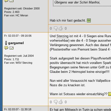
Übrigens war der Schiri Manfroi,
Registriert seit: Oktober 2000
Posts: 2.463
Fan von:
HC Meran
Hab ich mir fast gedacht.
0
0
Fr. 02.03.07 - 09:16:06
Und
Sterzing
ist mit 4 - 0 Siegen eine Run
vorhersehbar) wie die 4 - 0 Siege aussehen
gargamel
Verlängerung gewonnen. Auch das darauf 
(Pfostentreffer von Piemont beim Stand 4 
Registriert seit: Juli 2004
Stark aufgespielt bei diesen Playoffviertel
Posts: 1.711
positiv überrascht hat mich vorallem Spar
Fan von:
WSV Sterzing
Begegnungen seine Nerven unter Griff zu 
Glaube beim 2 Heimspiel keine einzige!!!!
Nun wird aller Voraussicht nach Vallpellice
Nuss die zu knacken ist.
Wann ist Sotsass wieder einsatzfähig??
0
0
Fr. 02.03.07 - 11:30:18
Er hat am Mittwoch in
Turin
ja schon wiede