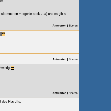
g!!
enk sie mochen morgenin sock zua) und es gib a
Antworten
|
Zitieren
Antworten
|
Zitieren
hwierig
Antworten
|
Zitieren
l des Playoffs: