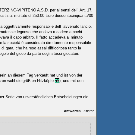
STERZING-VIPITENO A.S.D.
per ai sensi dell` Art. 17,
iustizia. multato di 250.00
Euro duecentocinquanta/00
ta oggettivamente responsabile dell` avvenuto lancio,
i materiale legnoso che andava a cadere a pochi
ovava il capo arbitro. Il fatto accadeva al minuto
tre la società è considerata direttamente responsabile
o di gara, che ha reso assai difficoltosa tanto la
regole del gioco da parte degli stessi giocatori.
rein an diesem Tag verkauft hat und ist von der
tzen wohl die größten Hitzköpfe
), und mit den
iner Serie von unverständlichen Entscheidungen die
Antworten
|
Zitieren