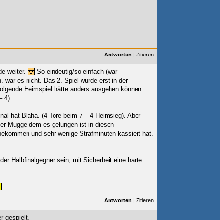
Antworten
|
Zitieren
de weiter.
So eindeutig/so einfach (war
, war es nicht. Das 2. Spiel wurde erst in der
folgende Heimspiel hätte anders ausgehen können
– 4).
final hat Blaha. (4 Tore beim 7 – 4 Heimsieg). Aber
ber Mugge dem es gelungen ist in diesen
bekommen und sehr wenige Strafminuten kassiert hat.
 der Halbfinalgegner sein, mit Sicherheit eine harte
Antworten
|
Zitieren
r gespielt.