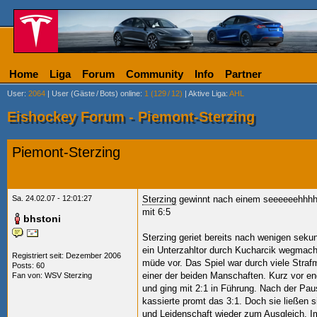
Home
Liga
Forum
Community
Info
Partner
User
:
2064
|
User (Gäste
/
Bots) online
:
1 (129
/
12)
|
Aktive Liga
:
AHL
Eishockey Forum - Piemont-Sterzing
Piemont-Sterzing
Sa. 24.02.07 - 12:01:27
Sterzing
gewinnt nach einem seeeeeehhhhhh
mit 6:5
bhstoni
Sterzing geriet bereits nach wenigen seku
ein Unterzahltor durch Kucharcik wegmac
Registriert seit: Dezember 2006
müde vor. Das Spiel war durch viele Straf
Posts: 60
einer der beiden Manschaften. Kurz vor en
Fan von:
WSV Sterzing
und ging mit 2:1 in Führung. Nach der P
kassierte promt das 3:1. Doch sie ließen s
und Leidenschaft wieder zum Ausgleich. Im