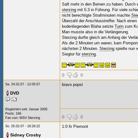
Saft mehr in den Beinen zu haben. Durch 
sterzing
mit 5:3 in Führung. Für viele schie
nicht berechtigte Strafminuten machte
Ste
Überzahl der Anschlusstreffer. Nach einen
bodenliegenden Blaha setzte
Turin
zum Kon
Man musste also in die Verlängerung.
Sterzing durfte gleich am Anfang der Ver
Als die 2 Minuten um waren, kam Pomponio
nächsten 2 Minuten.
Sterzing
spielte nun 
Siegtor für
sterzing
.
0
0
Sa. 24.02.07 - 12:05:57
bravo popst
DVD
Registriert seit: Januar 2005
Posts: 166
0
0
Fan von:
WSV Sterzing
So. 25.02.07 - 18:26:22
1:0 fir Piemont
Sidney Crosby