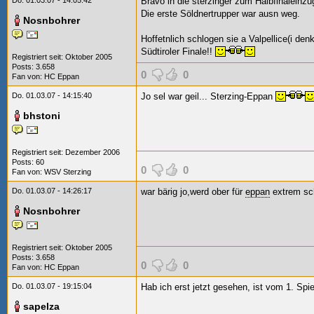
Do. 01.03.07 - 14:05:42
Bravo in die sterzinger zum Halbfinaleinzu
Die erste Söldnertrupper war ausn weg.
Nosnbohrer
Hoffetnlich schlogen sie a Valpellice(i d
Südtiroler Finale!!
Registriert seit: Oktober 2005
Posts: 3.658
0
0
Fan von:
HC Eppan
Do. 01.03.07 - 14:15:40
Jo sel war geil... Sterzing-Eppan
bhstoni
Registriert seit: Dezember 2006
Posts: 60
0
0
Fan von:
WSV Sterzing
Do. 01.03.07 - 14:26:17
war bärig jo,werd ober für
eppan
extrem sc
Nosnbohrer
Registriert seit: Oktober 2005
Posts: 3.658
0
0
Fan von:
HC Eppan
Do. 01.03.07 - 19:15:04
Hab ich erst jetzt gesehen, ist vom 1. Spie
sapelza