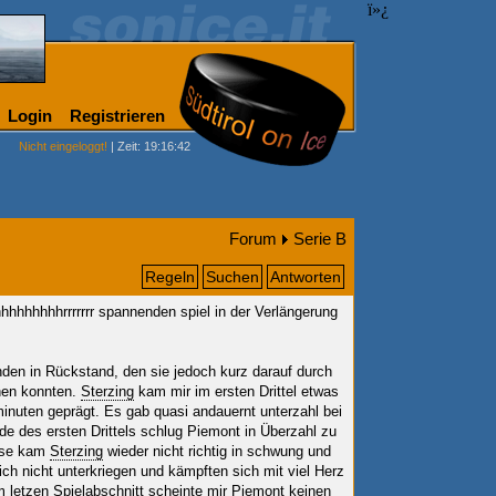
ï»¿
Login
Registrieren
Nicht eingeloggt!
| Zeit: 19:16:42
Forum
Serie B
Regeln
Suchen
Antworten
hhhhhhrrrrrrr spannenden spiel in der Verlängerung
nden in Rückstand, den sie jedoch kurz darauf durch
hen konnten.
Sterzing
kam mir im ersten Drittel etwas
minuten geprägt. Es gab quasi andauernt unterzahl bei
de des ersten Drittels schlug Piemont in Überzahl zu
ause kam
Sterzing
wieder nicht richtig in schwung und
ich nicht unterkriegen und kämpften sich mit viel Herz
 letzen Spielabschnitt scheinte mir Piemont keinen