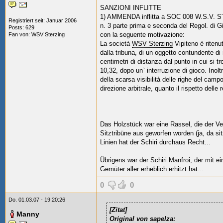
SANZIONI INFLITTE
1) AMMENDA inflitta a SOC
008
W.S.V. 
Registriert seit: Januar 2006
n. 3 parte prima e seconda del Regol. di G
Posts: 629
con la seguente motivazione:
Fan von:
WSV Sterzing
La società
WSV Sterzing
Vipiteno è ritenu
dalla tribuna, di un oggetto contundente d
centimetri di distanza dal punto in cui si tr
10,32, dopo un` interruzione di gioco. Inol
della scarsa visibilità delle righe del camp
direzione arbitrale, quanto il rispetto delle 
Das Holzstück war eine Rassel, die der Ve
Sitztribüne aus geworfen worden (ja, da si
Linien hat der Schiri durchaus Recht...
Übrigens war der Schiri Manfroi, der mit e
Gemüter aller erheblich erhitzt hat...
0
0
Do. 01.03.07 - 19:20:26
[Zitat]
Manny
Original von sapelza: