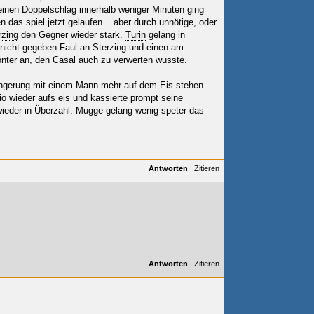
einen Doppelschlag innerhalb weniger Minuten ging
n das spiel jetzt gelaufen... aber durch unnötige, oder
rzing
den Gegner wieder stark.
Turin
gelang in
 nicht gegeben Faul an
Sterzing
und einen am
ter an, den Casal auch zu verwerten wusste.
längerung mit einem Mann mehr auf dem Eis stehen.
 wieder aufs eis und kassierte prompt seine
wieder in Überzahl. Mugge gelang wenig speter das
Antworten
|
Zitieren
Antworten
|
Zitieren