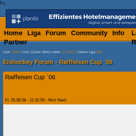
ï»¿
Home
Liga
Forum
Community
Info
L
Partner
R
User
:
2064
|
User (Gäste
/
Bots) online
:
2 (178
/
2)
|
Aktive Liga
:
AHL
Eishockey Forum - Raiffeisen Cup ´06
Raiffeisen Cup ´06
Fr. 25.08.06 - 11:31:50 - Rick Nash