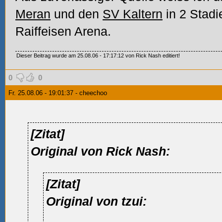
Meran
und den
SV Kaltern
in 2 Stadi
Raiffeisen Arena.
Dieser Beitrag wurde am 25.08.06 - 17:17:12 von Rick Nash editiert!
0
0
Fr. 25.08.06 - 19:01:37 - cheechoo
[Zitat]
Original von Rick Nash:
[Zitat]
Original von tzui: