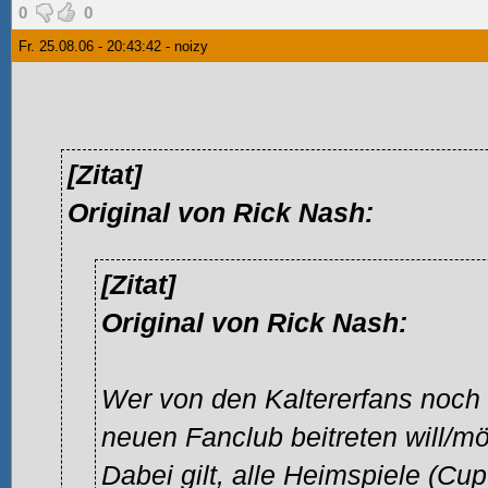
0
0
Fr. 25.08.06 - 20:43:42 - noizy
[Zitat]
Original von Rick Nash:
[Zitat]
Original von Rick Nash:
Wer von den Kaltererfans noch
neuen Fanclub beitreten will/mö
Dabei gilt, alle Heimspiele (Cu