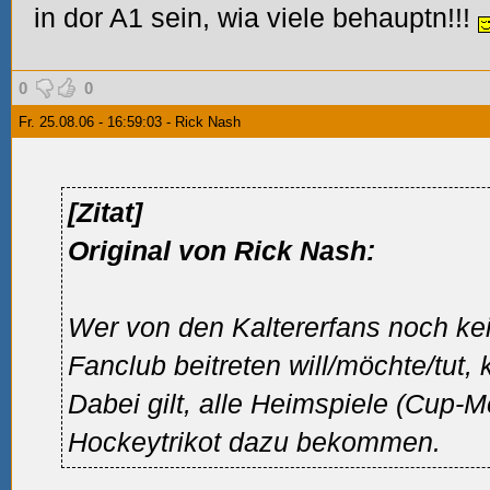
in dor A1 sein, wia viele behauptn!!!
0
0
Fr. 25.08.06 - 16:59:03 - Rick Nash
[Zitat]
Original von Rick Nash:
Wer von den Kaltererfans noch ke
Fanclub beitreten will/möchte/tut,
Dabei gilt, alle Heimspiele (Cup-M
Hockeytrikot dazu bekommen.