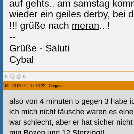
auf gehts.. am samstag kom
wieder ein geiles derby, bei
!!! grüße
nach
meran
..
!
--
Grüße - Saluti
Cybal
0
0
Mi. 23.01.02 - 17:13:22 - Gregorio
also von 4 minuten 5 gegen 3 habe 
ich mich nicht täusche waren es eine
war schlecht, aber er hat sicher nicht
min
Bozen
und 12
Sterzing
)!