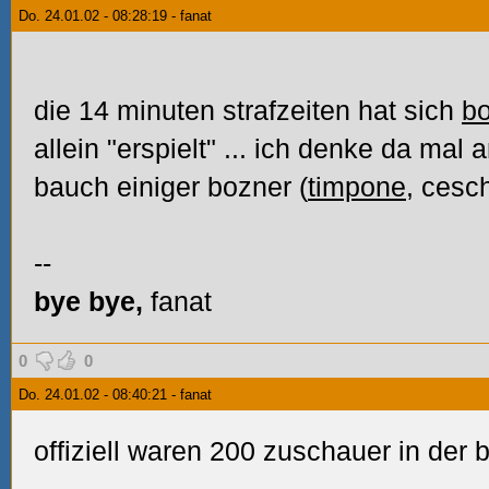
Do. 24.01.02 - 08:28:19 - fanat
die 14 minuten strafzeiten hat sich
b
allein "erspielt"
... ich denke da mal 
bauch einiger bozner (
timpone
, cesc
--
bye bye,
fanat
0
0
Do. 24.01.02 - 08:40:21 - fanat
offiziell waren 200 zuschauer in der 