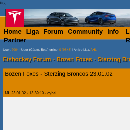
ï»¿
Home
Liga
Forum
Community
Info
L
Partner
R
User
:
2064
|
User (Gäste
/
Bots) online
:
0 (96
/
8)
|
Aktive Liga
:
AHL
Eishockey Forum - Bozen Foxes - Sterzing Br
Bozen Foxes - Sterzing Broncos 23.01.02
Mi. 23.01.02 - 13:39:19 - cybal